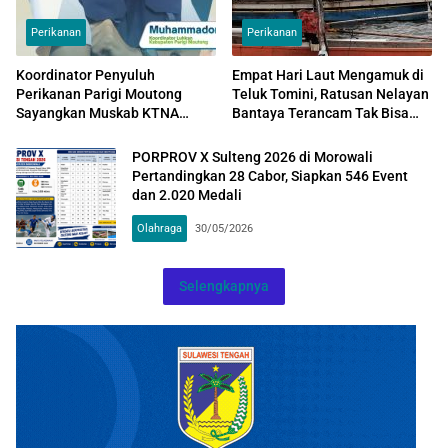
Perikanan
Perikanan
Koordinator Penyuluh
Empat Hari Laut Mengamuk di
Perikanan Parigi Moutong
Teluk Tomini, Ratusan Nelayan
Sayangkan Muskab KTNA
Bantaya Terancam Tak Bisa
Tidak Libatkan Unsur
Nafkahi Keluarga Jelang
Perikanan
Lebaran
PORPROV X Sulteng 2026 di Morowali
Pertandingkan 28 Cabor, Siapkan 546 Event
dan 2.020 Medali
Olahraga
30/05/2026
Selengkapnya