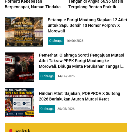
Hormati Kebebasan
Tengah di Angka 66,36 Masih
Berpendapat, Namun Tindakan
Tergolong Rentan Praktik
Anarkis Akan Ditindak Tegas
Korupsi Disektor PBJ dan
Manajemen SDM
Petanque Parigi Moutong Siapkan 12 Atlet
untuk Sapu Bersih 13 Nomor Porprov X
Morowali
Olahraga
16/06/2026
Pemerhati Olahraga Soroti Pengajuan Mutasi
Atlet Takraw PPPK Parigi Moutong ke
Morowali, Diduga Minta Perubahan Tanggal
Surat
Olahraga
14/06/2026
Hindari Atlet ‘Bajakan’, PORPROV X Sulteng
2026 Berlakukan Aturan Mutasi Ketat
Olahraga
30/05/2026
Politik