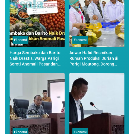
Ekonomi
Ekonomi
Harga Sembako dan Barito
Anwar Hafid Resmikan
Naik Drastis, Warga Parigi
Rumah Produksi Durian di
Soroti Anomali Pasar dan
Parigi Moutong, Dorong
Tekanan Inflasi
Hilirisasi dan Ekspor
Ekonomi
Ekonomi