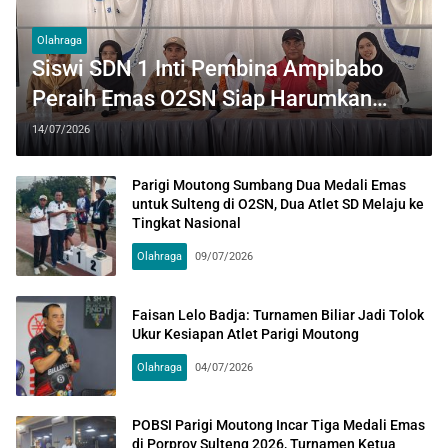
Olahraga
Siswi SDN 1 Inti Pembina Ampibabo
Peraih Emas O2SN Siap Harumkan
Sulteng di Tingkat Nasional
14/07/2026
Parigi Moutong Sumbang Dua Medali Emas
untuk Sulteng di O2SN, Dua Atlet SD Melaju ke
Tingkat Nasional
Olahraga
09/07/2026
Faisan Lelo Badja: Turnamen Biliar Jadi Tolok
Ukur Kesiapan Atlet Parigi Moutong
Olahraga
04/07/2026
POBSI Parigi Moutong Incar Tiga Medali Emas
di Porprov Sulteng 2026, Turnamen Ketua