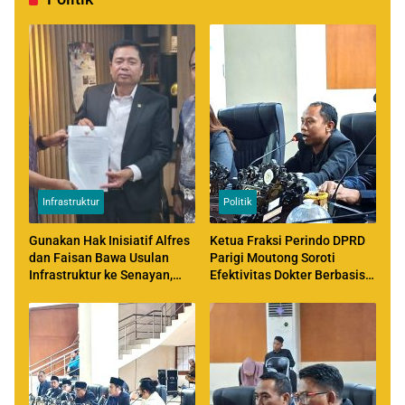
Infrastruktur
Politik
Gunakan Hak Inisiatif Alfres
Ketua Fraksi Perindo DPRD
dan Faisan Bawa Usulan
Parigi Moutong Soroti
Infrastruktur ke Senayan,
Efektivitas Dokter Berbasis
Temui Ketua Komisi V DPR
MOU di Daerah
RI