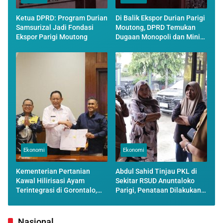
Ketua DPRD: Program Durian
Di Balik Ekspor Durian Parigi
Samsurizal Jadi Fondasi
Moutong, DPRD Temukan
Ekspor Parigi Moutong
Dugaan Monopoli dan Minim
Transparansi
Ekonomi
Ekonomi
Kementerian Pertanian
Abdul Sahid Tinjau PKL di
Kawal Hilirisasi Ayam
Sekitar RSUD Anuntaloko
Terintegrasi di Gorontalo,
Parigi, Penataan Dilakukan
Perkuat Posisi Peternak
Secara Persuasif
Lokal
Nasional