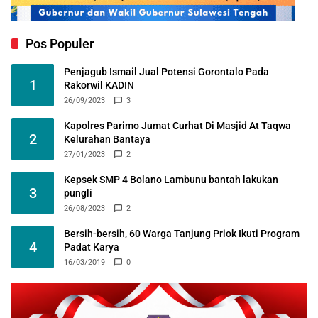
Pos Populer
Penjagub Ismail Jual Potensi Gorontalo Pada
1
Rakorwil KADIN
26/09/2023
3
Kapolres Parimo Jumat Curhat Di Masjid At Taqwa
2
Kelurahan Bantaya
27/01/2023
2
Kepsek SMP 4 Bolano Lambunu bantah lakukan
3
pungli
26/08/2023
2
Bersih-bersih, 60 Warga Tanjung Priok Ikuti Program
4
Padat Karya
16/03/2019
0