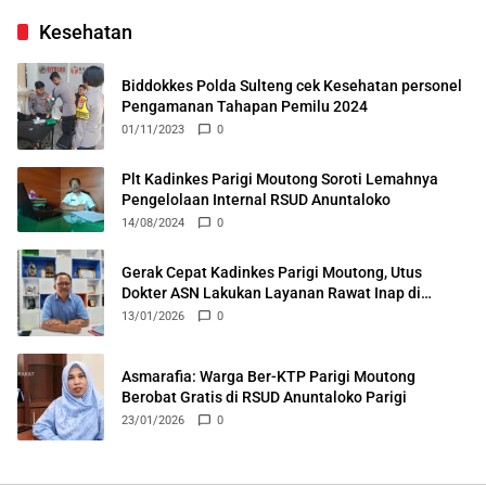
Kesehatan
Biddokkes Polda Sulteng cek Kesehatan personel
Pengamanan Tahapan Pemilu 2024
01/11/2023
0
Plt Kadinkes Parigi Moutong Soroti Lemahnya
Pengelolaan Internal RSUD Anuntaloko
14/08/2024
0
Gerak Cepat Kadinkes Parigi Moutong, Utus
Dokter ASN Lakukan Layanan Rawat Inap di
Puskesmas Ongka
13/01/2026
0
Asmarafia: Warga Ber-KTP Parigi Moutong
Berobat Gratis di RSUD Anuntaloko Parigi
23/01/2026
0