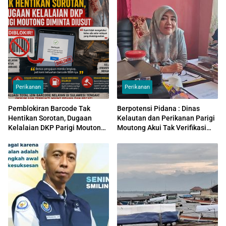
Perikanan
Perikanan
Pemblokiran Barcode Tak
Berpotensi Pidana : Dinas
Hentikan Sorotan, Dugaan
Kelautan dan Perikanan Parigi
Kelalaian DKP Parigi Moutong
Moutong Akui Tak Verifikasi
Diminta Diusut
Pemilik Kapal, Barcode BBM
Diduga Disalahgunakan