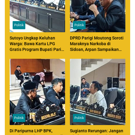
Politik
Politik
Sutoyo Ungkap Keluhan
DPRD Parigi Moutong Soroti
Warga: Bawa Kartu LPG
Maraknya Narkoba di
Gratis Program Bupati Parigi
Sidoan, Arpan Sampaikan
Moutong, Tapi Tetap Diminta
Aspirasi Aliansi AMAN
Bayar
Politik
Politik
Di Paripurna LHP BPK,
Sugianto Rerungan: Jangan