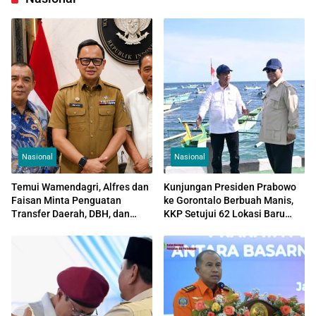
Nasional
Nasional
Temui Wamendagri, Alfres dan
Kunjungan Presiden Prabowo
Faisan Minta Penguatan
ke Gorontalo Berbuah Manis,
Transfer Daerah, DBH, dan
KKP Setujui 62 Lokasi Baru
Dukungan Pembiayaan PPPK
Kampung Nelayan Merah Putih