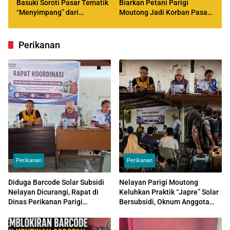
Basuki Soroti Pasar Tematik
Biarkan Petani Parigi
“Menyimpang” dari
Moutong Jadi Korban Pasar
Perencanaan
Global
Perikanan
Perikanan
Perikanan
Diduga Barcode Solar Subsidi
Nelayan Parigi Moutong
Nelayan Dicurangi, Rapat di
Keluhkan Praktik “Japre” Solar
Dinas Perikanan Parigi
Bersubsidi, Oknum Anggota
Moutong Bongkar Dugaan
Polri Diduga Atur Pengisian
Praktik “Aspal”
Solar Subsidi