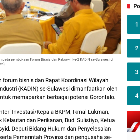
Po
1
2
 pada pembukaan Forum Bisnis dan Rakorwil ke-2 KADIN se-Sulawesi di
wa)
3
orum bisnis dan Rapat Koordinasi Wilayah
ndustri (KADIN) se-Sulawesi dimanfaatkan oleh
4
 untuk memaparkan berbagai potensi Gorontalo.
enteri Investasi/Kepala BKPM, Ikmal Lukman,
 Kelautan dan Perikanan, Budi Sulistiyo, Ketua
yid, Deputi Bidang Hukum dan Penyelesaian
 serta Pemerintah Provinsi dan pengusaha se-