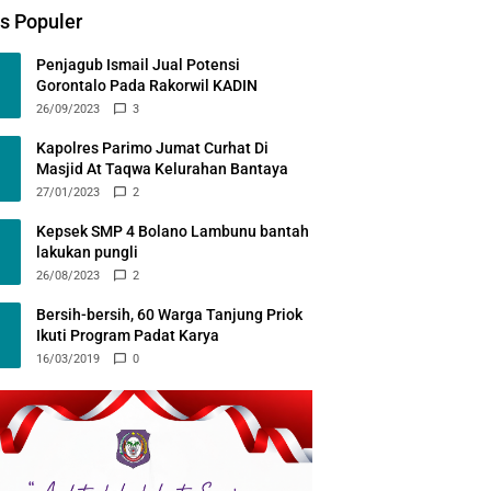
s Populer
Penjagub Ismail Jual Potensi
Gorontalo Pada Rakorwil KADIN
26/09/2023
3
Kapolres Parimo Jumat Curhat Di
Masjid At Taqwa Kelurahan Bantaya
27/01/2023
2
Kepsek SMP 4 Bolano Lambunu bantah
lakukan pungli
26/08/2023
2
Bersih-bersih, 60 Warga Tanjung Priok
Ikuti Program Padat Karya
16/03/2019
0