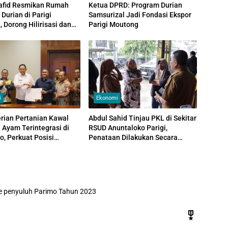
afid Resmikan Rumah
Ketua DPRD: Program Durian
 Durian di Parigi
Samsurizal Jadi Fondasi Ekspor
 Dorong Hilirisasi dan
Parigi Moutong
i
Ekonomi
rian Pertanian Kawal
Abdul Sahid Tinjau PKL di Sekitar
si Ayam Terintegrasi di
RSUD Anuntaloko Parigi,
o, Perkuat Posisi
Penataan Dilakukan Secara
 Lokal
Persuasif
re penyuluh Parimo Tahun 2023