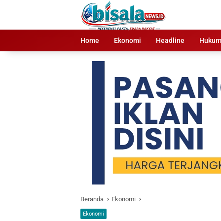
Langsung
ke
konten
Home
Ekonomi
Headline
Huku
Beranda
Ekonomi
Ekonomi