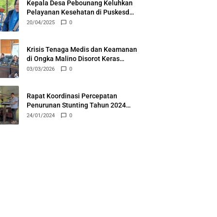
Kepala Desa Pebounang Keluhkan
Pelayanan Kesehatan di Puskesdes
Tak Maksimal
20/04/2025
0
Krisis Tenaga Medis dan Keamanan
di Ongka Malino Disorot Keras
DPRD Parigi Moutong
03/03/2026
0
Rapat Koordinasi Percepatan
Penurunan Stunting Tahun 2024
Kabupaten Parigi Moutong
24/01/2024
0