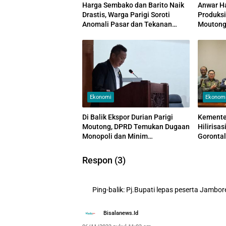
Harga Sembako dan Barito Naik
Anwar H
Drastis, Warga Parigi Soroti
Produksi
Anomali Pasar dan Tekanan
Moutong,
Inflasi
Ekspor
Ekonomi
Ekonom
Di Balik Ekspor Durian Parigi
Kemente
Moutong, DPRD Temukan Dugaan
Hilirisa
Monopoli dan Minim
Gorontal
Transparansi
Peternak
Respon (3)
Ping-balik:
Pj.Bupati lepas peserta Jambo
Bisalanews.id