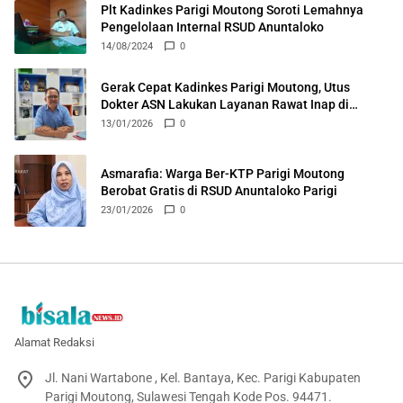
Plt Kadinkes Parigi Moutong Soroti Lemahnya
Pengelolaan Internal RSUD Anuntaloko
14/08/2024
0
Gerak Cepat Kadinkes Parigi Moutong, Utus
Dokter ASN Lakukan Layanan Rawat Inap di
Puskesmas Ongka
13/01/2026
0
Asmarafia: Warga Ber-KTP Parigi Moutong
Berobat Gratis di RSUD Anuntaloko Parigi
23/01/2026
0
Alamat Redaksi
Jl. Nani Wartabone , Kel. Bantaya, Kec. Parigi Kabupaten
Parigi Moutong, Sulawesi Tengah Kode Pos. 94471.