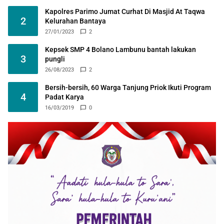
Kapolres Parimo Jumat Curhat Di Masjid At Taqwa
2
Kelurahan Bantaya
27/01/2023
2
Kepsek SMP 4 Bolano Lambunu bantah lakukan
3
pungli
26/08/2023
2
Bersih-bersih, 60 Warga Tanjung Priok Ikuti Program
4
Padat Karya
16/03/2019
0