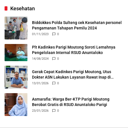
Kesehatan
Biddokkes Polda Sulteng cek Kesehatan personel
Pengamanan Tahapan Pemilu 2024
01/11/2023
0
Plt Kadinkes Parigi Moutong Soroti Lemahnya
Pengelolaan Internal RSUD Anuntaloko
14/08/2024
0
Gerak Cepat Kadinkes Parigi Moutong, Utus
Dokter ASN Lakukan Layanan Rawat Inap di
Puskesmas Ongka
13/01/2026
0
Asmarafia: Warga Ber-KTP Parigi Moutong
Berobat Gratis di RSUD Anuntaloko Parigi
23/01/2026
0