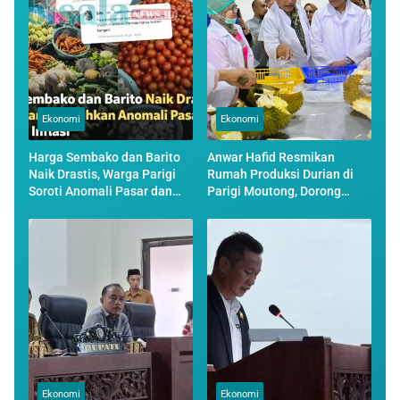
Ekonomi
Ekonomi
Harga Sembako dan Barito
Anwar Hafid Resmikan
Naik Drastis, Warga Parigi
Rumah Produksi Durian di
Soroti Anomali Pasar dan
Parigi Moutong, Dorong
Tekanan Inflasi
Hilirisasi dan Ekspor
Ekonomi
Ekonomi