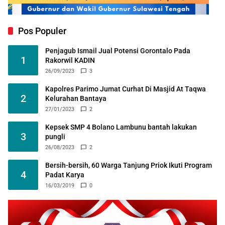
Pos Populer
Penjagub Ismail Jual Potensi Gorontalo Pada
1
Rakorwil KADIN
26/09/2023
3
Kapolres Parimo Jumat Curhat Di Masjid At Taqwa
2
Kelurahan Bantaya
27/01/2023
2
Kepsek SMP 4 Bolano Lambunu bantah lakukan
3
pungli
26/08/2023
2
Bersih-bersih, 60 Warga Tanjung Priok Ikuti Program
4
Padat Karya
16/03/2019
0