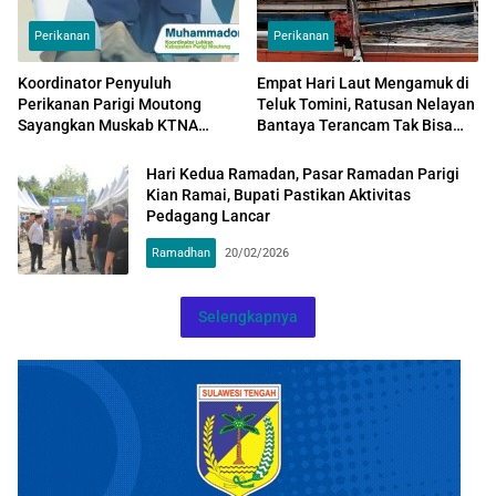
Perikanan
Perikanan
Koordinator Penyuluh
Empat Hari Laut Mengamuk di
Perikanan Parigi Moutong
Teluk Tomini, Ratusan Nelayan
Sayangkan Muskab KTNA
Bantaya Terancam Tak Bisa
Tidak Libatkan Unsur
Nafkahi Keluarga Jelang
Perikanan
Lebaran
Hari Kedua Ramadan, Pasar Ramadan Parigi
Kian Ramai, Bupati Pastikan Aktivitas
Pedagang Lancar
Ramadhan
20/02/2026
Selengkapnya