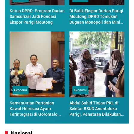
Ketua DPRD: Program Durian
Di Balik Ekspor Durian Parigi
Samsurizal Jadi Fondasi
Moutong, DPRD Temukan
Ekspor Parigi Moutong
Dugaan Monopoli dan Minim
Transparansi
Ekonomi
Ekonomi
Kementerian Pertanian
Abdul Sahid Tinjau PKL di
Kawal Hilirisasi Ayam
Sekitar RSUD Anuntaloko
Terintegrasi di Gorontalo,
Parigi, Penataan Dilakukan
Perkuat Posisi Peternak
Secara Persuasif
Lokal
Nasional