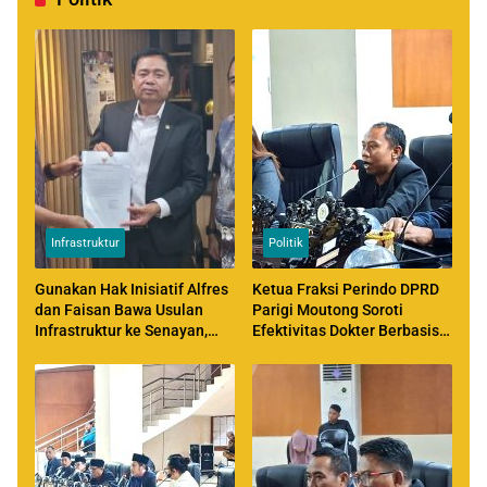
Infrastruktur
Politik
Gunakan Hak Inisiatif Alfres
Ketua Fraksi Perindo DPRD
dan Faisan Bawa Usulan
Parigi Moutong Soroti
Infrastruktur ke Senayan,
Efektivitas Dokter Berbasis
Temui Ketua Komisi V DPR
MOU di Daerah
RI