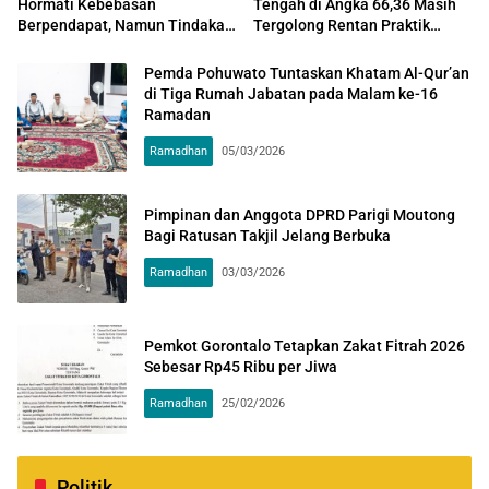
Hormati Kebebasan
Tengah di Angka 66,36 Masih
Berpendapat, Namun Tindakan
Tergolong Rentan Praktik
Anarkis Akan Ditindak Tegas
Korupsi Disektor PBJ dan
Manajemen SDM
Pemda Pohuwato Tuntaskan Khatam Al-Qur’an
di Tiga Rumah Jabatan pada Malam ke-16
Ramadan
Ramadhan
05/03/2026
Pimpinan dan Anggota DPRD Parigi Moutong
Bagi Ratusan Takjil Jelang Berbuka
Ramadhan
03/03/2026
Pemkot Gorontalo Tetapkan Zakat Fitrah 2026
Sebesar Rp45 Ribu per Jiwa
Ramadhan
25/02/2026
Politik