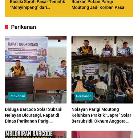
Basuki Soroti Pasar Tematik
Biarkan Petani Parigi
“Menyimpang” dari
Moutong Jadi Korban Pasar
Perencanaan
Global
Perikanan
Perikanan
Perikanan
Diduga Barcode Solar Subsidi
Nelayan Parigi Moutong
Nelayan Dicurangi, Rapat di
Keluhkan Praktik “Japre” Solar
Dinas Perikanan Parigi
Bersubsidi, Oknum Anggota
Moutong Bongkar Dugaan
Polri Diduga Atur Pengisian
Praktik “Aspal”
Solar Subsidi