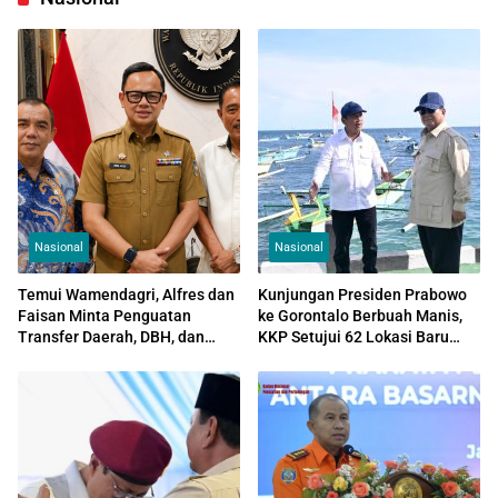
Nasional
Nasional
Temui Wamendagri, Alfres dan
Kunjungan Presiden Prabowo
Faisan Minta Penguatan
ke Gorontalo Berbuah Manis,
Transfer Daerah, DBH, dan
KKP Setujui 62 Lokasi Baru
Dukungan Pembiayaan PPPK
Kampung Nelayan Merah Putih