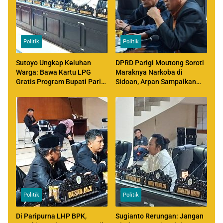
Politik
Politik
Sutoyo Ungkap Keluhan
DPRD Parigi Moutong Soroti
Warga: Bawa Kartu LPG
Maraknya Narkoba di
Gratis Program Bupati Parigi
Sidoan, Arpan Sampaikan
Moutong, Tapi Tetap Diminta
Aspirasi Aliansi AMAN
Bayar
Politik
Politik
Di Paripurna LHP BPK,
Sugianto Rerungan: Jangan