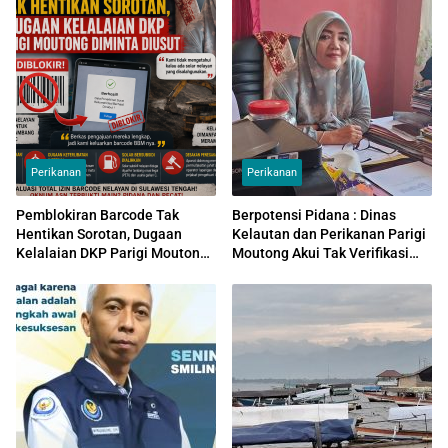
Perikanan
Perikanan
Pemblokiran Barcode Tak
Berpotensi Pidana : Dinas
Hentikan Sorotan, Dugaan
Kelautan dan Perikanan Parigi
Kelalaian DKP Parigi Moutong
Moutong Akui Tak Verifikasi
Diminta Diusut
Pemilik Kapal, Barcode BBM
Diduga Disalahgunakan