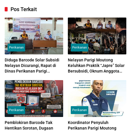
Pos Terkait
Perikanan
Perikanan
Diduga Barcode Solar Subsidi
Nelayan Parigi Moutong
Nelayan Dicurangi, Rapat di
Keluhkan Praktik “Japre” Solar
Dinas Perikanan Parigi
Bersubsidi, Oknum Anggota
Moutong Bongkar Dugaan
Polri Diduga Atur Pengisian
Praktik “Aspal”
Solar Subsidi
Perikanan
Perikanan
Pemblokiran Barcode Tak
Koordinator Penyuluh
Hentikan Sorotan, Dugaan
Perikanan Parigi Moutong