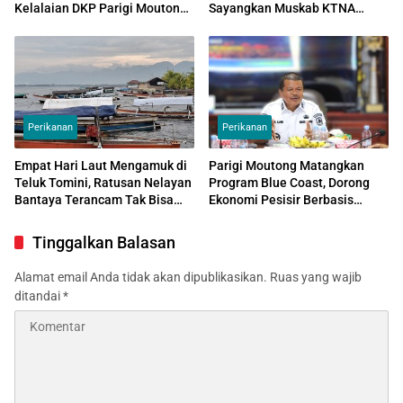
Kelalaian DKP Parigi Moutong
Sayangkan Muskab KTNA
Diminta Diusut
Tidak Libatkan Unsur
Perikanan
Perikanan
Perikanan
Empat Hari Laut Mengamuk di
Parigi Moutong Matangkan
Teluk Tomini, Ratusan Nelayan
Program Blue Coast, Dorong
Bantaya Terancam Tak Bisa
Ekonomi Pesisir Berbasis
Nafkahi Keluarga Jelang
Ekonomi Biru
Lebaran
Tinggalkan Balasan
Alamat email Anda tidak akan dipublikasikan.
Ruas yang wajib
ditandai
*