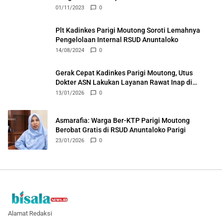
01/11/2023
0
Plt Kadinkes Parigi Moutong Soroti Lemahnya
Pengelolaan Internal RSUD Anuntaloko
14/08/2024
0
Gerak Cepat Kadinkes Parigi Moutong, Utus
Dokter ASN Lakukan Layanan Rawat Inap di
Puskesmas Ongka
13/01/2026
0
Asmarafia: Warga Ber-KTP Parigi Moutong
Berobat Gratis di RSUD Anuntaloko Parigi
23/01/2026
0
Alamat Redaksi