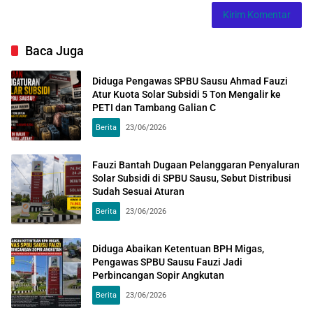
Baca Juga
Diduga Pengawas SPBU Sausu Ahmad Fauzi
Atur Kuota Solar Subsidi 5 Ton Mengalir ke
PETI dan Tambang Galian C
Berita
23/06/2026
Fauzi Bantah Dugaan Pelanggaran Penyaluran
Solar Subsidi di SPBU Sausu, Sebut Distribusi
Sudah Sesuai Aturan
Berita
23/06/2026
Diduga Abaikan Ketentuan BPH Migas,
Pengawas SPBU Sausu Fauzi Jadi
Perbincangan Sopir Angkutan
Berita
23/06/2026