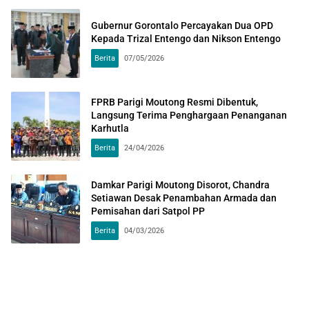
Gubernur Gorontalo Percayakan Dua OPD
Kepada Trizal Entengo dan Nikson Entengo
Berita
07/05/2026
FPRB Parigi Moutong Resmi Dibentuk,
Langsung Terima Penghargaan Penanganan
Karhutla
Berita
24/04/2026
Damkar Parigi Moutong Disorot, Chandra
Setiawan Desak Penambahan Armada dan
Pemisahan dari Satpol PP
Berita
04/03/2026