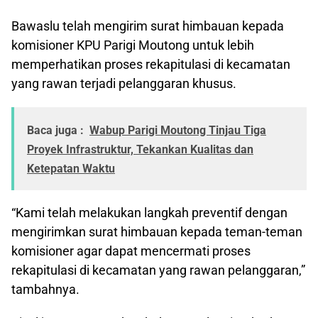
Bawaslu telah mengirim surat himbauan kepada
komisioner KPU Parigi Moutong untuk lebih
memperhatikan proses rekapitulasi di kecamatan
yang rawan terjadi pelanggaran khusus.
Baca juga :
Wabup Parigi Moutong Tinjau Tiga
Proyek Infrastruktur, Tekankan Kualitas dan
Ketepatan Waktu
“Kami telah melakukan langkah preventif dengan
mengirimkan surat himbauan kepada teman-teman
komisioner agar dapat mencermati proses
rekapitulasi di kecamatan yang rawan pelanggaran,”
tambahnya.