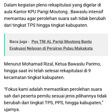
Dalam kegiatan pleno rekapitulasi yang digelar di
aula Kantor KPU Parigi Moutong , Bawaslu intensif
memantau agar perolehan suara sah tidak berubah
dari tingkat TPS hingga tingkat kabupaten.
Baca juga :
Pos TNI AL Parigi Moutong Bantu
Evakuasi Nelayan di Perairan Pulau Makakata
Menurut Mohamad Rizal, Ketua Bawaslu Parimo,
hingga saat ini telah selesai rekapitulasi di 9
kecamatan tingkat kabupaten.
“Fokus kami adalah memastikan perolehan suara
sah dari peserta pemilu sesuai jenis pilihannya tidak
berubah dari tingkat TPS, PPS, hingga kabupaten,”
ujarnya.