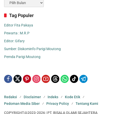
Arsip
Tag Populer
Editor Fita Pakaya
Pewarta : M.R.P
Editor: Gifary
Sumber: Diskominfo Parigi Moutong
Pemda Parigi Moutong
Redaksi
Disclaimer
Indeks
Kode Etik
Pedoman Media Siber
Privacy Policy
Tentang Kami
COPYRIGHT@2023-2026 | PT. BISALA OLAMI SEJAHTERA