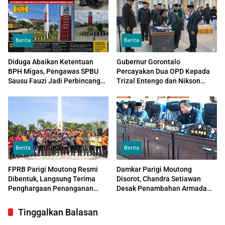
Berita
Berita
Diduga Abaikan Ketentuan
Gubernur Gorontalo
BPH Migas, Pengawas SPBU
Percayakan Dua OPD Kepada
Sausu Fauzi Jadi Perbincangan
Trizal Entengo dan Nikson
Sopir Angkutan
Entengo
Berita
Berita
FPRB Parigi Moutong Resmi
Damkar Parigi Moutong
Dibentuk, Langsung Terima
Disorot, Chandra Setiawan
Penghargaan Penanganan
Desak Penambahan Armada
Karhutla
dan Pemisahan dari Satpol PP
Tinggalkan Balasan