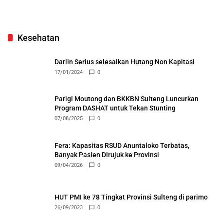
Kesehatan
Darlin Serius selesaikan Hutang Non Kapitasi
17/01/2024
0
Parigi Moutong dan BKKBN Sulteng Luncurkan
Program DASHAT untuk Tekan Stunting
07/08/2025
0
Fera: Kapasitas RSUD Anuntaloko Terbatas,
Banyak Pasien Dirujuk ke Provinsi
09/04/2026
0
HUT PMI ke 78 Tingkat Provinsi Sulteng di parimo
26/09/2023
0