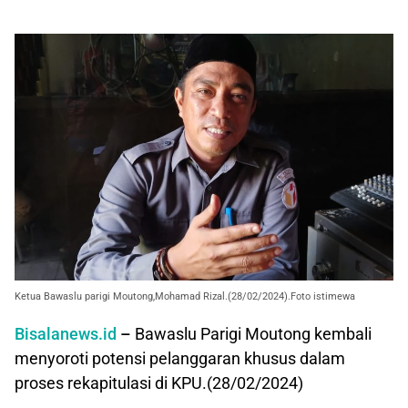
Ketua Bawaslu parigi Moutong,Mohamad Rizal.(28/02/2024).Foto istimewa
Bisalanews.id
–
Bawaslu Parigi Moutong kembali
menyoroti potensi pelanggaran khusus dalam
proses rekapitulasi di KPU.(28/02/2024)