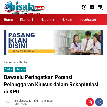
Langsung
ke
konten
Home
Ekonomi
Headline
Hukum
Kesehatan
Kr
Beranda
Berita
Berita
Pemilu
Bawaslu Peringatkan Potensi
Pelanggaran Khusus dalam Rekapitulasi
di KPU
Bisalanews.id
1 Min Baca
28/02/2024