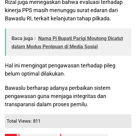
Rizal juga menegaskan bahwa evaluasi terhadap
kinerja PPS masih menunggu surat edaran dari
Bawaslu RI, terkait kelanjutan tahap pilkada.
Baca juga :
Nama Pj Bupati Parigi Moutong Dicatut
dalam Modus Penipuan di Media Sosial
Hal ini mengingat pengawasan terhadap pileg
belum optimal dilakukan.
Bawaslu berharap adanya perbaikan sistem
pengawasan guna menjaga integritas dan
transparansi dalam proses pemilu.
Total Views: 811