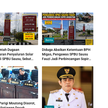
Berita
antah Dugaan
Diduga Abaikan Ketentuan BPH
ran Penyaluran Solar
Migas, Pengawas SPBU Sausu
di SPBU Sausu, Sebut
Fauzi Jadi Perbincangan Sopir
si Sudah Sesuai Aturan
Angkutan
arigi Moutong Disorot,
 Setiawan Desak