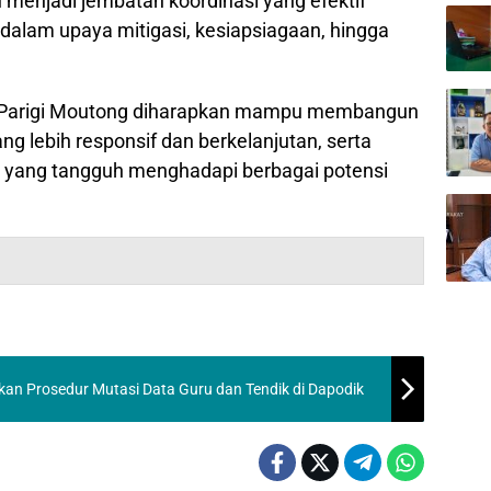
enjadi jembatan koordinasi yang efektif
dalam upaya mitigasi, kesiapsiagaan, hingga
, Parigi Moutong diharapkan mampu membangun
 lebih responsif dan berkelanjutan, serta
 yang tangguh menghadapi berbagai potensi
an Prosedur Mutasi Data Guru dan Tendik di Dapodik