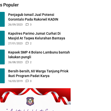
s Populer
Penjagub Ismail Jual Potensi
Gorontalo Pada Rakorwil KADIN
26/09/2023
3
Kapolres Parimo Jumat Curhat Di
Masjid At Taqwa Kelurahan Bantaya
27/01/2023
2
Kepsek SMP 4 Bolano Lambunu bantah
lakukan pungli
26/08/2023
2
Bersih-bersih, 60 Warga Tanjung Priok
Ikuti Program Padat Karya
16/03/2019
0