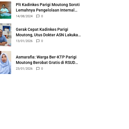
Plt Kadinkes Parigi Moutong Soroti
Lemahnya Pengelolaan Internal
RSUD Anuntaloko
14/08/2024
0
Gerak Cepat Kadinkes Parigi
Moutong, Utus Dokter ASN Lakukan
Layanan Rawat Inap di Puskesmas
13/01/2026
0
Ongka
Asmarafia: Warga Ber-KTP Parigi
Moutong Berobat Gratis di RSUD
Anuntaloko Parigi
23/01/2026
0