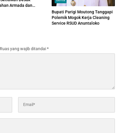
Berita
han Armada dan
n dari Satpol PP
Bupati Parigi Moutong Tanggapi
Polemik Mogok Kerja Cleaning
Service RSUD Anuntaloko
Ruas yang wajib ditandai
*