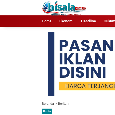
Langsung
ke
konten
Home
Ekonomi
Headline
Huku
Beranda
Berita
Berita