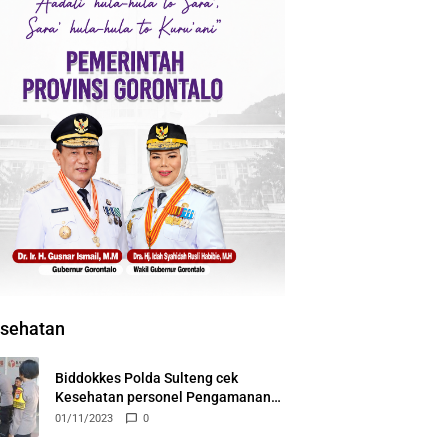
sehatan
Biddokkes Polda Sulteng cek
Kesehatan personel Pengamanan
Tahapan Pemilu 2024
01/11/2023
0