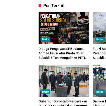
Pos Terkait
Berita
Berita
Diduga Pengawas SPBU Sausu
Fauzi B
Ahmad Fauzi Atur Kuota Solar
Pelangga
Subsidi 5 Ton Mengalir ke PETI
Subsidi 
dan Tambang Galian C
Distribu
Berita
Berita
Gubernur Gorontalo Percayakan
Damkar P
Dua OPD Kepada Trizal Entengo
Chandra