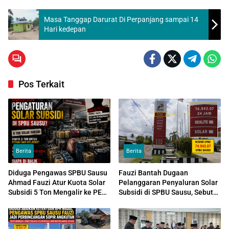
Masa Tanggap Darurat Di Perpanjang sampai 14
Hari kedepan
Pos Terkait
Berita
Berita
Diduga Pengawas SPBU Sausu
Fauzi Bantah Dugaan
Ahmad Fauzi Atur Kuota Solar
Pelanggaran Penyaluran Solar
Subsidi 5 Ton Mengalir ke PETI
Subsidi di SPBU Sausu, Sebut
dan Tambang Galian C
Distribusi Sudah Sesuai Aturan