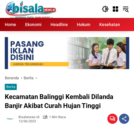
Langsung
ke
konten
Home
Ekonomi
Headline
Hukum
Kesehatan
Kr
Beranda
Berita
Berita
Kecamatan Balinggi Kembali Dilanda
Banjir Akibat Curah Hujan Tinggi
Bisalanews.id
1 Min Baca
12/06/2023