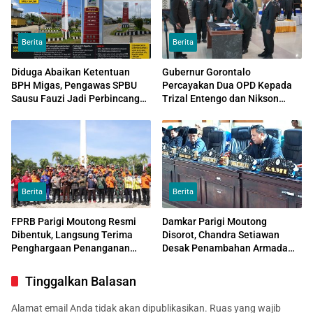
Berita
Berita
Diduga Abaikan Ketentuan
Gubernur Gorontalo
BPH Migas, Pengawas SPBU
Percayakan Dua OPD Kepada
Sausu Fauzi Jadi Perbincangan
Trizal Entengo dan Nikson
Sopir Angkutan
Entengo
Berita
Berita
FPRB Parigi Moutong Resmi
Damkar Parigi Moutong
Dibentuk, Langsung Terima
Disorot, Chandra Setiawan
Penghargaan Penanganan
Desak Penambahan Armada
Karhutla
dan Pemisahan dari Satpol PP
Tinggalkan Balasan
Alamat email Anda tidak akan dipublikasikan.
Ruas yang wajib