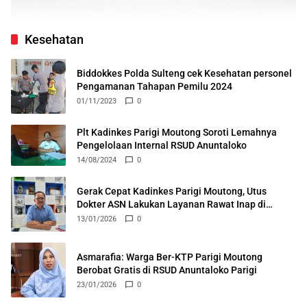
Kesehatan
Biddokkes Polda Sulteng cek Kesehatan personel
Pengamanan Tahapan Pemilu 2024
01/11/2023
0
Plt Kadinkes Parigi Moutong Soroti Lemahnya
Pengelolaan Internal RSUD Anuntaloko
14/08/2024
0
Gerak Cepat Kadinkes Parigi Moutong, Utus
Dokter ASN Lakukan Layanan Rawat Inap di
Puskesmas Ongka
13/01/2026
0
Asmarafia: Warga Ber-KTP Parigi Moutong
Berobat Gratis di RSUD Anuntaloko Parigi
23/01/2026
0