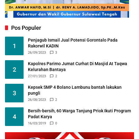
Pos Populer
Penjagub Ismail Jual Potensi Gorontalo Pada
1
Rakorwil KADIN
26/09/2023
3
Kapolres Parimo Jumat Curhat Di Masjid At Taqwa
2
Kelurahan Bantaya
27/01/2023
2
Kepsek SMP 4 Bolano Lambunu bantah lakukan
3
pungli
26/08/2023
2
Bersih-bersih, 60 Warga Tanjung Priok Ikuti Program
4
Padat Karya
16/03/2019
0