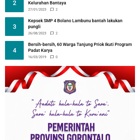
2
Kelurahan Bantaya
27/01/2023
2
Kepsek SMP 4 Bolano Lambunu bantah lakukan
3
pungli
26/08/2023
2
Bersih-bersih, 60 Warga Tanjung Priok Ikuti Program
4
Padat Karya
16/03/2019
0