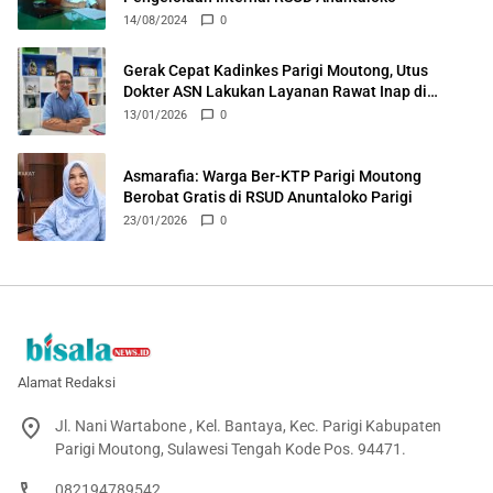
14/08/2024
0
Gerak Cepat Kadinkes Parigi Moutong, Utus
Dokter ASN Lakukan Layanan Rawat Inap di
Puskesmas Ongka
13/01/2026
0
Asmarafia: Warga Ber-KTP Parigi Moutong
Berobat Gratis di RSUD Anuntaloko Parigi
23/01/2026
0
Alamat Redaksi
Jl. Nani Wartabone , Kel. Bantaya, Kec. Parigi Kabupaten
Parigi Moutong, Sulawesi Tengah Kode Pos. 94471.
082194789542