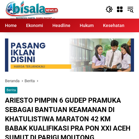
Langsung
ke
konten
Home
Ekonomi
Headline
Hukum
Kesehatan
Kr
Beranda
Berita
Berita
ARIESTO PIMPIN 6 GUDEP PRAMUKA
SEBAGAI BANTUAN KEAMANAN DI
KHATULISTIWA MARATON 42 KM
BABAK KUALIFIKASI PRA PON XXI ACEH
SUMUT DI PARIGI MOUTONG