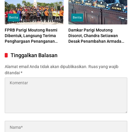
Berita
Berita
FPRB Parigi Moutong Resmi
Damkar Parigi Moutong
Dibentuk, Langsung Terima
Disorot, Chandra Setiawan
Penghargaan Penanganan
Desak Penambahan Armada
Karhutla
dan Pemisahan dari Satpol PP
Tinggalkan Balasan
Alamat email Anda tidak akan dipublikasikan.
Ruas yang wajib
ditandai
*