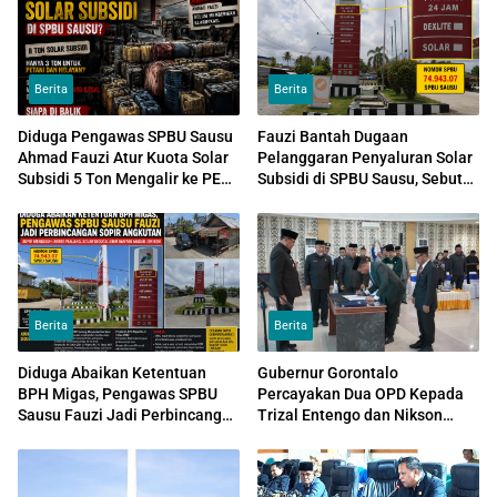
Berita
Berita
Diduga Pengawas SPBU Sausu
Fauzi Bantah Dugaan
Ahmad Fauzi Atur Kuota Solar
Pelanggaran Penyaluran Solar
Subsidi 5 Ton Mengalir ke PETI
Subsidi di SPBU Sausu, Sebut
dan Tambang Galian C
Distribusi Sudah Sesuai Aturan
Berita
Berita
Diduga Abaikan Ketentuan
Gubernur Gorontalo
BPH Migas, Pengawas SPBU
Percayakan Dua OPD Kepada
Sausu Fauzi Jadi Perbincangan
Trizal Entengo dan Nikson
Sopir Angkutan
Entengo