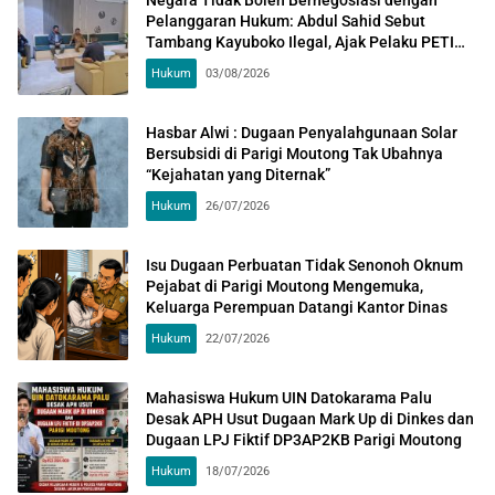
Negara Tidak Boleh Bernegosiasi dengan
Pelanggaran Hukum: Abdul Sahid Sebut
Tambang Kayuboko Ilegal, Ajak Pelaku PETI
Normalisasi Sungai
Hukum
03/08/2026
Hasbar Alwi : Dugaan Penyalahgunaan Solar
Bersubsidi di Parigi Moutong Tak Ubahnya
“Kejahatan yang Diternak”
Hukum
26/07/2026
Isu Dugaan Perbuatan Tidak Senonoh Oknum
Pejabat di Parigi Moutong Mengemuka,
Keluarga Perempuan Datangi Kantor Dinas
Hukum
22/07/2026
Mahasiswa Hukum UIN Datokarama Palu
Desak APH Usut Dugaan Mark Up di Dinkes dan
Dugaan LPJ Fiktif DP3AP2KB Parigi Moutong
Hukum
18/07/2026