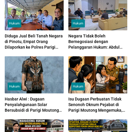
Hukum
Hukum
Diduga Jual Beli Tanah Negara
Negara Tidak Boleh
di Pinotu, Empat Orang
Bernegosiasi dengan
Dilaporkan ke Polres Parigi
Pelanggaran Hukum: Abdul
Moutong
Sahid Sebut Tambang
Kayuboko Ilegal, Ajak Pelaku
PETI Normalisasi Sungai
Hukum
Hukum
Hasbar Alwi : Dugaan
Isu Dugaan Perbuatan Tidak
Penyalahgunaan Solar
Senonoh Oknum Pejabat di
Bersubsidi di Parigi Moutong
Parigi Moutong Mengemuka,
Tak Ubahnya “Kejahatan yang
Keluarga Perempuan Datangi
Diternak”
Kantor Dinas