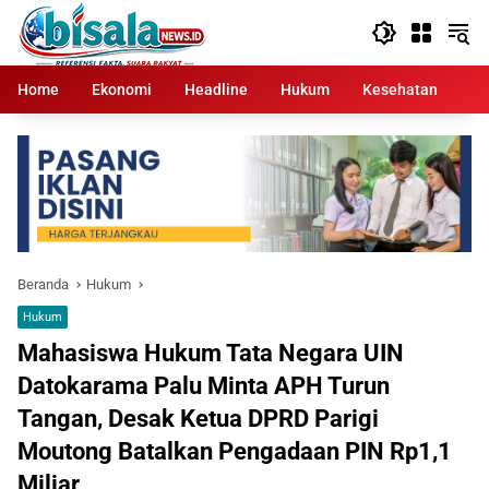
Langsung
ke
konten
Home
Ekonomi
Headline
Hukum
Kesehatan
Kr
Beranda
Hukum
Hukum
Mahasiswa Hukum Tata Negara UIN
Datokarama Palu Minta APH Turun
Tangan, Desak Ketua DPRD Parigi
Moutong Batalkan Pengadaan PIN Rp1,1
Miliar