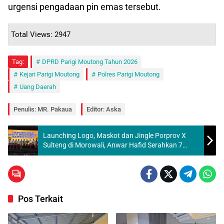
urgensi pengadaan pin emas tersebut.
Total Views: 2947
Tag:
DPRD Parigi Moutong Tahun 2026
Kejari Parigi Moutong
Polres Parigi Moutong
Uang Daerah
Penulis: MR. Pakaua
Editor: Aska
Launching Logo, Maskot dan Jingle Porprov X
Sulteng di Morowali, Anwar Hafid Serahkan 7
Kendaraan Operasional untuk KONI Kabupaten
Pos Terkait