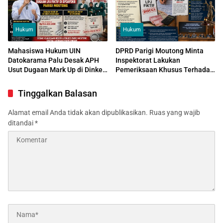
Hukum
Hukum
Mahasiswa Hukum UIN
DPRD Parigi Moutong Minta
Datokarama Palu Desak APH
Inspektorat Lakukan
Usut Dugaan Mark Up di Dinkes
Pemeriksaan Khusus Terhadap
dan Dugaan LPJ Fiktif
DP3AP2KB, Dugaan LPJ Fiktif
DP3AP2KB Parigi Moutong
Program Stunting Dinilai
Tinggalkan Balasan
Berpotensi Penuhi Unsur Mens
Rea
Alamat email Anda tidak akan dipublikasikan.
Ruas yang wajib
ditandai
*