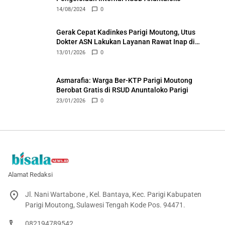
14/08/2024
0
Gerak Cepat Kadinkes Parigi Moutong, Utus
Dokter ASN Lakukan Layanan Rawat Inap di
Puskesmas Ongka
13/01/2026
0
Asmarafia: Warga Ber-KTP Parigi Moutong
Berobat Gratis di RSUD Anuntaloko Parigi
23/01/2026
0
Alamat Redaksi
Jl. Nani Wartabone , Kel. Bantaya, Kec. Parigi Kabupaten
Parigi Moutong, Sulawesi Tengah Kode Pos. 94471.
082194789542