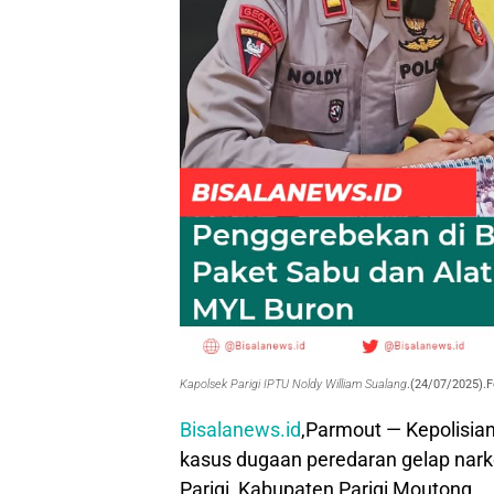
Kapolsek Parigi IPTU Noldy William Sualang
.(24/07/2025).
Bisalanews.id
,Parmout — Kepolisian
kasus dugaan peredaran gelap nark
Parigi, Kabupaten Parigi Moutong.