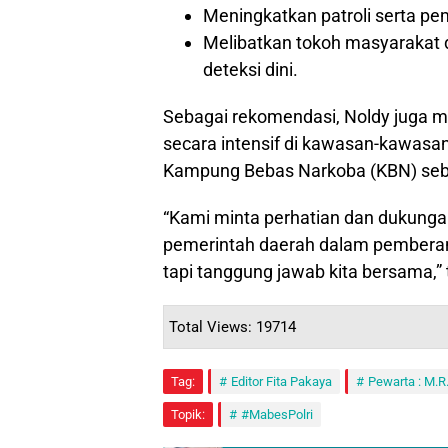
Meningkatkan patroli serta pem
Melibatkan tokoh masyarakat
deteksi dini.
Sebagai rekomendasi, Noldy juga m
secara intensif di kawasan-kawas
Kampung Bebas Narkoba (KBN) seba
“Kami minta perhatian dan dukunga
pemerintah daerah dalam pemberanta
tapi tanggung jawab kita bersama,”
Total Views: 19714
Tag:
Editor Fita Pakaya
Pewarta : M.R
Topik:
#MabesPolri