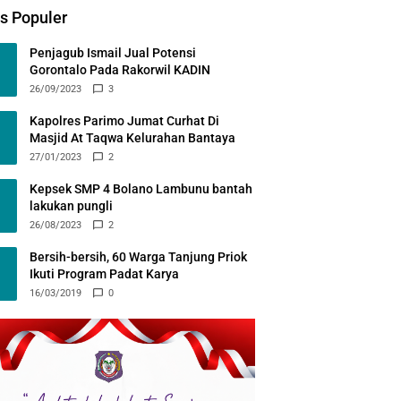
s Populer
Penjagub Ismail Jual Potensi
Gorontalo Pada Rakorwil KADIN
26/09/2023
3
Kapolres Parimo Jumat Curhat Di
Masjid At Taqwa Kelurahan Bantaya
27/01/2023
2
Kepsek SMP 4 Bolano Lambunu bantah
lakukan pungli
26/08/2023
2
Bersih-bersih, 60 Warga Tanjung Priok
Ikuti Program Padat Karya
16/03/2019
0