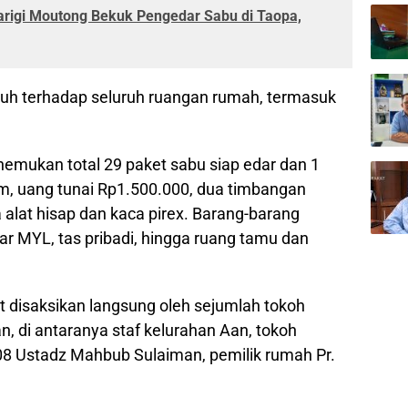
arigi Moutong Bekuk Pengedar Sabu di Taopa,
uh terhadap seluruh ruangan rumah, termasuk
enemukan total 29 paket sabu siap edar dan 1
am, uang tunai Rp1.500.000, dua timbangan
ta alat hisap dan kaca pirex. Barang-barang
ar MYL, tas pribadi, hingga ruang tamu dan
t disaksikan langsung oleh sejumlah tokoh
, di antaranya staf kelurahan Aan, tokoh
8 Ustadz Mahbub Sulaiman, pemilik rumah Pr.