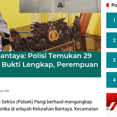
Po
1
2
3
4
Foto MR
 Sektor (Polsek) Parigi berhasil mengungkap
otika di wilayah Kelurahan Bantaya, Kecamatan