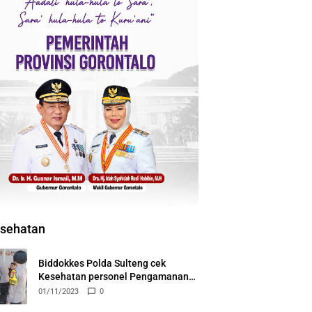
sehatan
Biddokkes Polda Sulteng cek
Kesehatan personel Pengamanan
Tahapan Pemilu 2024
01/11/2023
0