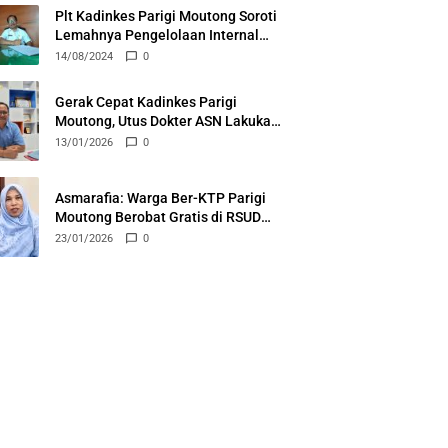
Plt Kadinkes Parigi Moutong Soroti
Lemahnya Pengelolaan Internal
RSUD Anuntaloko
14/08/2024
0
Gerak Cepat Kadinkes Parigi
Moutong, Utus Dokter ASN Lakukan
Layanan Rawat Inap di Puskesmas
13/01/2026
0
Ongka
Asmarafia: Warga Ber-KTP Parigi
Moutong Berobat Gratis di RSUD
Anuntaloko Parigi
23/01/2026
0