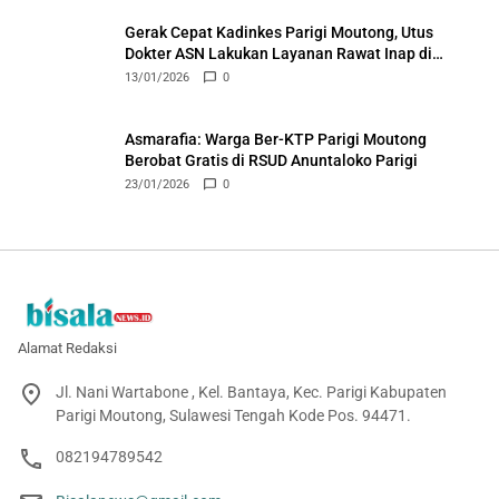
Gerak Cepat Kadinkes Parigi Moutong, Utus
Dokter ASN Lakukan Layanan Rawat Inap di
Puskesmas Ongka
13/01/2026
0
Asmarafia: Warga Ber-KTP Parigi Moutong
Berobat Gratis di RSUD Anuntaloko Parigi
23/01/2026
0
Alamat Redaksi
Jl. Nani Wartabone , Kel. Bantaya, Kec. Parigi Kabupaten
Parigi Moutong, Sulawesi Tengah Kode Pos. 94471.
082194789542