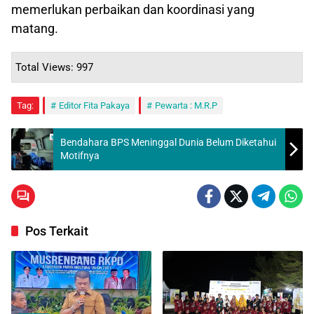
memerlukan perbaikan dan koordinasi yang
matang.
Total Views: 997
Tag:
Editor Fita Pakaya
Pewarta : M.R.P
Bendahara BPS Meninggal Dunia Belum Diketahui
Motifnya
Pos Terkait