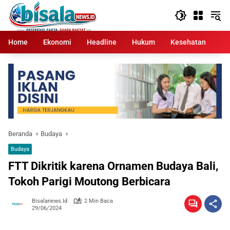
Langsung
ke
konten
Home
Ekonomi
Headline
Hukum
Kesehatan
Kr
Beranda
Budaya
Budaya
FTT Dikritik karena Ornamen Budaya Bali,
Tokoh Parigi Moutong Berbicara
Bisalanews.id
2 Min Baca
29/06/2024