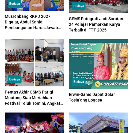
Budaya
Budaya
Musrenbang RKPD 2027
GSMS Fotografi Jadi Sorotan:
Digelar, Abdul Sahid:
24 Pelajar Pamerkan Karya
Pembangunan Harus Jawab
Terbaik di FTT 2025
Masalah Nyata Parigi Moutong
Budaya
Budaya
Pentas Akhir GSMS Parigi
Erwin-Sahid Dapat Gelar
Moutong Siap Meriahkan
Tosia’ang Logase
Festival Teluk Tomini, Angkat
Kearifan Lokal dan Seni Pelajar