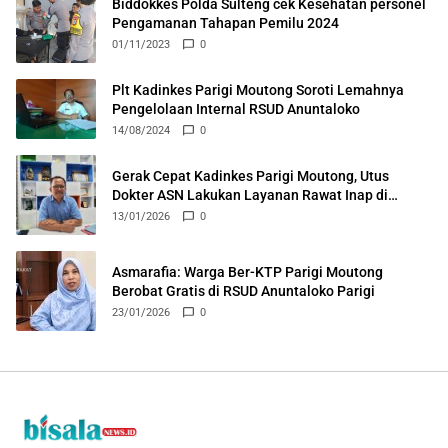
Biddokkes Polda Sulteng cek Kesehatan personel
Pengamanan Tahapan Pemilu 2024
01/11/2023
0
Plt Kadinkes Parigi Moutong Soroti Lemahnya
Pengelolaan Internal RSUD Anuntaloko
14/08/2024
0
Gerak Cepat Kadinkes Parigi Moutong, Utus
Dokter ASN Lakukan Layanan Rawat Inap di
Puskesmas Ongka
13/01/2026
0
Asmarafia: Warga Ber-KTP Parigi Moutong
Berobat Gratis di RSUD Anuntaloko Parigi
23/01/2026
0