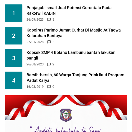
Penjagub Ismail Jual Potensi Gorontalo Pada
1
Rakorwil KADIN
26/09/2023
3
Kapolres Parimo Jumat Curhat Di Masjid At Taqwa
2
Kelurahan Bantaya
27/01/2023
2
Kepsek SMP 4 Bolano Lambunu bantah lakukan
3
pungli
26/08/2023
2
Bersih-bersih, 60 Warga Tanjung Priok Ikuti Program
4
Padat Karya
16/03/2019
0