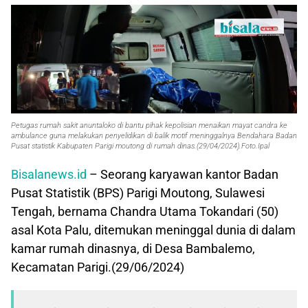
Petugas rumah sakit anuntaloko di bantu pihak kepolisian menaikan mayat candra ke
ambulance guna melakukan penyelidikan di balik motif meninggalnya Bendahara Badan
Pusat statistik Kabupaten Parigi moutong di rumah dinas.(29/04/2024).Foto.Ipal
Bisalanews.id
– Seorang karyawan kantor Badan
Pusat Statistik (BPS) Parigi Moutong, Sulawesi
Tengah, bernama Chandra Utama Tokandari (50)
asal Kota Palu, ditemukan meninggal dunia di dalam
kamar rumah dinasnya, di Desa Bambalemo,
Kecamatan Parigi.(29/06/2024)