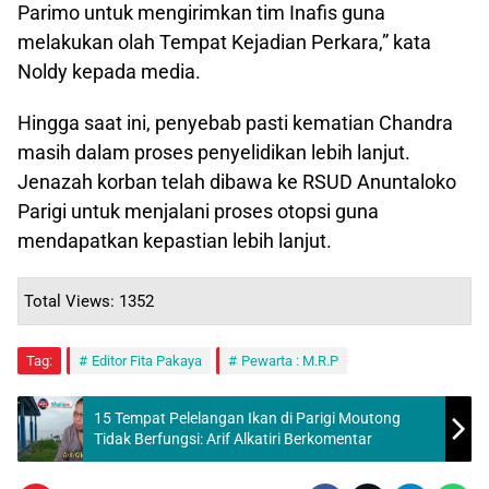
Parimo untuk mengirimkan tim Inafis guna
melakukan olah Tempat Kejadian Perkara,” kata
Noldy kepada media.
Hingga saat ini, penyebab pasti kematian Chandra
masih dalam proses penyelidikan lebih lanjut.
Jenazah korban telah dibawa ke RSUD Anuntaloko
Parigi untuk menjalani proses otopsi guna
mendapatkan kepastian lebih lanjut.
Total Views: 1352
Tag:
Editor Fita Pakaya
Pewarta : M.R.P
15 Tempat Pelelangan Ikan di Parigi Moutong
Tidak Berfungsi: Arif Alkatiri Berkomentar