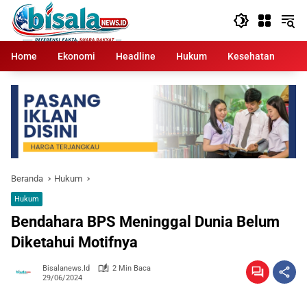
Langsung
ke
konten
Home
Ekonomi
Headline
Hukum
Kesehatan
Kr
Beranda
Hukum
Hukum
Bendahara BPS Meninggal Dunia Belum
Diketahui Motifnya
Bisalanews.id
2 Min Baca
29/06/2024