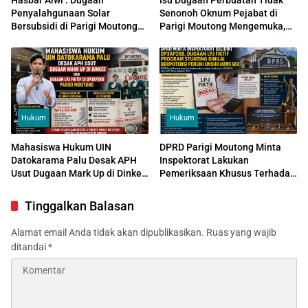
Hasbar Alwi : Dugaan
Isu Dugaan Perbuatan Tidak
Penyalahgunaan Solar
Senonoh Oknum Pejabat di
Bersubsidi di Parigi Moutong
Parigi Moutong Mengemuka,
Tak Ubahnya “Kejahatan yang
Keluarga Perempuan Datangi
Diternak”
Kantor Dinas
Hukum
Hukum
Mahasiswa Hukum UIN
DPRD Parigi Moutong Minta
Datokarama Palu Desak APH
Inspektorat Lakukan
Usut Dugaan Mark Up di Dinkes
Pemeriksaan Khusus Terhadap
dan Dugaan LPJ Fiktif
DP3AP2KB, Dugaan LPJ Fiktif
DP3AP2KB Parigi Moutong
Program Stunting Dinilai
Tinggalkan Balasan
Berpotensi Penuhi Unsur Mens
Rea
Alamat email Anda tidak akan dipublikasikan.
Ruas yang wajib
ditandai
*