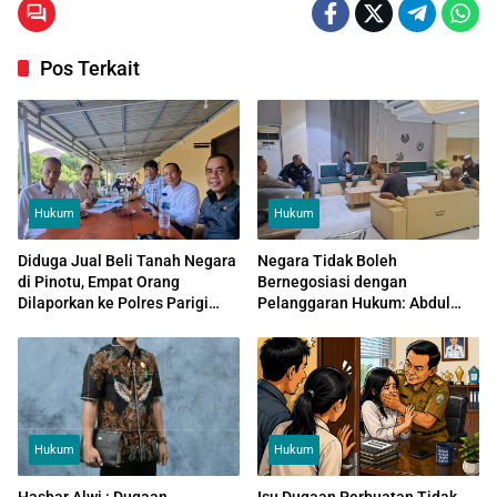
Pos Terkait
Hukum
Hukum
Diduga Jual Beli Tanah Negara
Negara Tidak Boleh
di Pinotu, Empat Orang
Bernegosiasi dengan
Dilaporkan ke Polres Parigi
Pelanggaran Hukum: Abdul
Moutong
Sahid Sebut Tambang
Kayuboko Ilegal, Ajak Pelaku
PETI Normalisasi Sungai
Hukum
Hukum