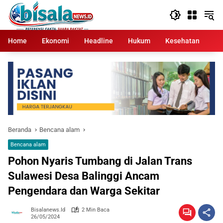
Langsung
ke
konten
Home
Ekonomi
Headline
Hukum
Kesehatan
Kr
Beranda
Bencana alam
Bencana alam
Pohon Nyaris Tumbang di Jalan Trans
Sulawesi Desa Balinggi Ancam
Pengendara dan Warga Sekitar
Bisalanews.id
2 Min Baca
26/05/2024