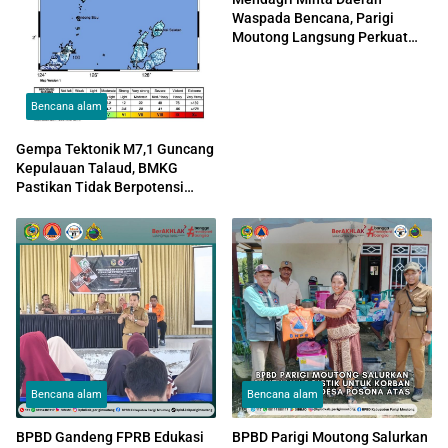
Waspada Bencana, Parigi
Moutong Langsung Perkuat
Kesiapsiagaan
Bencana alam
Gempa Tektonik M7,1 Guncang
Kepulauan Talaud, BMKG
Pastikan Tidak Berpotensi
Tsunami
Bencana alam
Bencana alam
BPBD Gandeng FPRB Edukasi
BPBD Parigi Moutong Salurkan