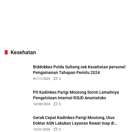
Kesehatan
Biddokkes Polda Sulteng cek Kesehatan personel
Pengamanan Tahapan Pemilu 2024
01/11/2023
0
Plt Kadinkes Parigi Moutong Soroti Lemahnya
Pengelolaan Internal RSUD Anuntaloko
14/08/2024
0
Gerak Cepat Kadinkes Parigi Moutong, Utus
Dokter ASN Lakukan Layanan Rawat Inap di
Puskesmas Ongka
13/01/2026
0