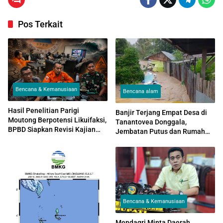
Pos Terkait
Bencana & Kemanusiaan
Bencana alam
Hasil Penelitian Parigi
Banjir Terjang Empat Desa di
Moutong Berpotensi Likuifaksi,
Tanantovea Donggala,
BPBD Siapkan Revisi Kajian
Jembatan Putus dan Rumah
Risiko dan Tata Ruang Wilayah
Hanyut
Bencana & Kemanusiaan
Mendagri Minta Daerah