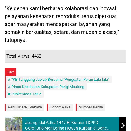
“Ke depan kami berharap kolaborasi dan inovasi
pelayanan kesehatan reproduksi terus diperkuat
agar masyarakat mendapatkan layanan yang
semakin berkualitas, setara, dan mudah diakses,”
tutupnya.
Total Views: 4462
Tag:
“KB Tanggung Jawab Bersama "Penguatan Peran Laki-laki”
Dinas Kesehatan Kabupaten Parigi Moutong
Puskesmas Torue
Penulis: MR. Pakaya
Editor: Aska
Sumber Berita
Jelang Idul Adha 1447 H, Komisi II DPRD
Gorontalo Monitoring Hewan Kurban di Bone