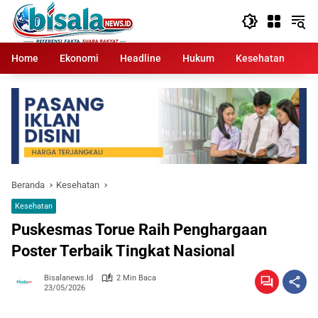
Langsung
ke
konten
Home
Ekonomi
Headline
Hukum
Kesehatan
Kr
Beranda
Kesehatan
Kesehatan
Puskesmas Torue Raih Penghargaan
Poster Terbaik Tingkat Nasional
Bisalanews.id
2 Min Baca
23/05/2026