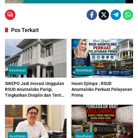
Bolango
Pos Terkait
Kesehatan
Kesehatan
SIKEPO Jadi Inovasi Unggulan
Hasni Djimpa : RSUD
RSUD Anuntaloko Parigi,
Anuntaloko Perkuat Pelayanan
Tingkatkan Disiplin dan Tertib
Prima
Administrasi Pegawai
Kesehatan
Kesehatan