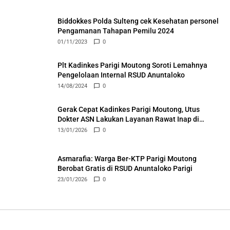
Biddokkes Polda Sulteng cek Kesehatan personel
Pengamanan Tahapan Pemilu 2024
01/11/2023
0
Plt Kadinkes Parigi Moutong Soroti Lemahnya
Pengelolaan Internal RSUD Anuntaloko
14/08/2024
0
Gerak Cepat Kadinkes Parigi Moutong, Utus
Dokter ASN Lakukan Layanan Rawat Inap di
Puskesmas Ongka
13/01/2026
0
Asmarafia: Warga Ber-KTP Parigi Moutong
Berobat Gratis di RSUD Anuntaloko Parigi
23/01/2026
0