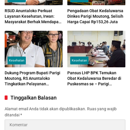
RSUD Anuntaloko Perkuat
Pengadaan Obat Kedaluwarsa
Layanan Kesehatan, Irwan:
Dinkes Parigi Moutong, Selisih
Masyarakat Berhak Mendapat
Harga Capai Rp153,26 Juta
Pelayanan Optimal
Kesehatan
Kesehatan
Dukung Program Bupati Parigi
Pansus LHP BPK Temukan
Moutong, RS Anuntaloko
Obat Kedaluwarsa Beredar di
Tingkatkan Pelayanan
Puskesmas se – Parigi
Berkualitas
Moutong
Tinggalkan Balasan
Alamat email Anda tidak akan dipublikasikan.
Ruas yang wajib
ditandai
*