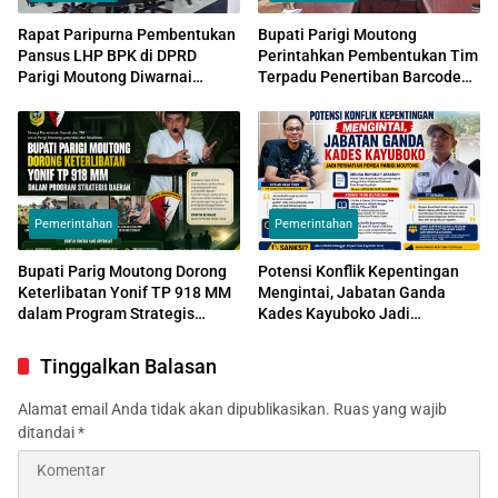
Rapat Paripurna Pembentukan
Bupati Parigi Moutong
Pansus LHP BPK di DPRD
Perintahkan Pembentukan Tim
Parigi Moutong Diwarnai
Terpadu Penertiban Barcode
Minimnya Kehadiran Anggota
BBM Subsidi
Dewan dan Kepala OPD
Pemerintahan
Pemerintahan
Bupati Parig Moutong Dorong
Potensi Konflik Kepentingan
Keterlibatan Yonif TP 918 MM
Mengintai, Jabatan Ganda
dalam Program Strategis
Kades Kayuboko Jadi
Daerah
Perhatian Pemda Parigi
Moutong
Tinggalkan Balasan
Alamat email Anda tidak akan dipublikasikan.
Ruas yang wajib
ditandai
*