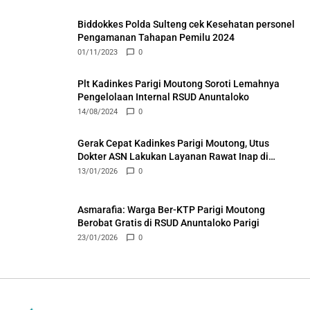
Biddokkes Polda Sulteng cek Kesehatan personel
Pengamanan Tahapan Pemilu 2024
01/11/2023
0
Plt Kadinkes Parigi Moutong Soroti Lemahnya
Pengelolaan Internal RSUD Anuntaloko
14/08/2024
0
Gerak Cepat Kadinkes Parigi Moutong, Utus
Dokter ASN Lakukan Layanan Rawat Inap di
Puskesmas Ongka
13/01/2026
0
Asmarafia: Warga Ber-KTP Parigi Moutong
Berobat Gratis di RSUD Anuntaloko Parigi
23/01/2026
0