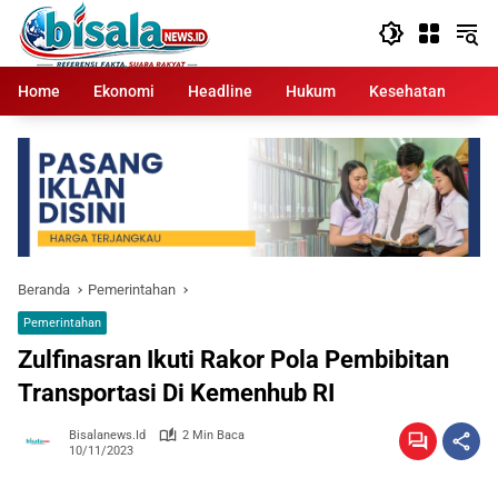
Langsung
ke
konten
Home
Ekonomi
Headline
Hukum
Kesehatan
Kr
Beranda
Pemerintahan
Pemerintahan
Zulfinasran Ikuti Rakor Pola Pembibitan
Transportasi Di Kemenhub RI
Bisalanews.id
2 Min Baca
10/11/2023