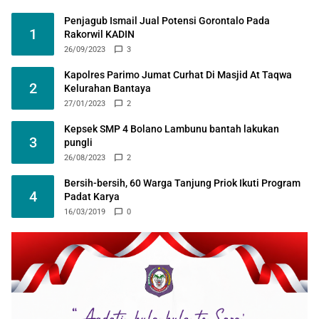
Penjagub Ismail Jual Potensi Gorontalo Pada
1
Rakorwil KADIN
26/09/2023
3
Kapolres Parimo Jumat Curhat Di Masjid At Taqwa
2
Kelurahan Bantaya
27/01/2023
2
Kepsek SMP 4 Bolano Lambunu bantah lakukan
3
pungli
26/08/2023
2
Bersih-bersih, 60 Warga Tanjung Priok Ikuti Program
4
Padat Karya
16/03/2019
0