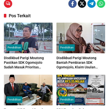
Pos Terkait
Pendidikan
Pendidikan
Disdikbud Parigi Moutong
Disdikbud Parigi Moutong
Pastikan SDK Ogomojolo
Bantah Pembiaran SDK
Sudah Masuk Prioritas
Ogomojolo, Klaim Usulan
Revitalisasi, Tinggal Tunggu
Perbaikan Sudah Diajukan
Penetapan Tahap II
Sebelum Viral
Pendidikan
Pendidikan