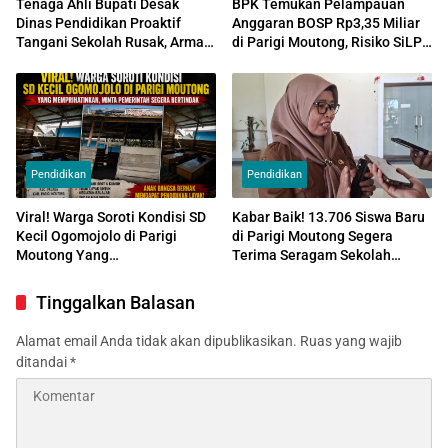
Tenaga Ahli Bupati Desak
BPK Temukan Pelampauan
Dinas Pendidikan Proaktif
Anggaran BOSP Rp3,35 Miliar
Tangani Sekolah Rusak, Arman
di Parigi Moutong, Risiko SiLPA
Maulana: Jangan Hanya
Tak Sesuai Perencanaan
Menunggu Respons
Kementerian
Pendidikan
Pendidikan
Viral! Warga Soroti Kondisi SD
Kabar Baik! 13.706 Siswa Baru
Kecil Ogomojolo di Parigi
di Parigi Moutong Segera
Moutong Yang
Terima Seragam Sekolah
Memprihatinkan, Minta
Gratis
Pemerintah Segera Bertindak
Tinggalkan Balasan
Alamat email Anda tidak akan dipublikasikan.
Ruas yang wajib
ditandai
*