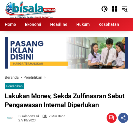
Langsung
ke
konten
Home
Ekonomi
Headline
Hukum
Kesehatan
Kr
Beranda
Pendidikan
Pendidikan
Lakukan Monev, Sekda Zulfinasran Sebut
Pengawasan Internal Diperlukan
Bisalanews.id
2 Min Baca
27/10/2023