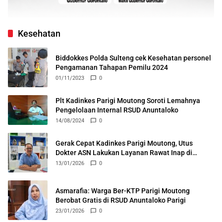
Kesehatan
Biddokkes Polda Sulteng cek Kesehatan personel
Pengamanan Tahapan Pemilu 2024
01/11/2023
0
Plt Kadinkes Parigi Moutong Soroti Lemahnya
Pengelolaan Internal RSUD Anuntaloko
14/08/2024
0
Gerak Cepat Kadinkes Parigi Moutong, Utus
Dokter ASN Lakukan Layanan Rawat Inap di
Puskesmas Ongka
13/01/2026
0
Asmarafia: Warga Ber-KTP Parigi Moutong
Berobat Gratis di RSUD Anuntaloko Parigi
23/01/2026
0