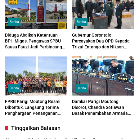
Berita
Berita
Diduga Abaikan Ketentuan
Gubernur Gorontalo
BPH Migas, Pengawas SPBU
Percayakan Dua OPD Kepada
Sausu Fauzi Jadi Perbincangan
Trizal Entengo dan Nikson
Sopir Angkutan
Entengo
Berita
Berita
FPRB Parigi Moutong Resmi
Damkar Parigi Moutong
Dibentuk, Langsung Terima
Disorot, Chandra Setiawan
Penghargaan Penanganan
Desak Penambahan Armada
Karhutla
dan Pemisahan dari Satpol PP
Tinggalkan Balasan