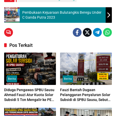
Pembukaan Kejuaraan Bulutangkis Beregu Under
C Ganda Putra 2023
Pos Terkait
Berita
Berita
Diduga Pengawas SPBU Sausu
Fauzi Bantah Dugaan
Ahmad Fauzi Atur Kuota Solar
Pelanggaran Penyaluran Solar
Subsidi 5 Ton Mengalir ke PETI
Subsidi di SPBU Sausu, Sebut
dan Tambang Galian C
Distribusi Sudah Sesuai Aturan