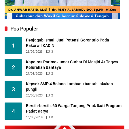
Pos Populer
Penjagub Ismail Jual Potensi Gorontalo Pada
1
Rakorwil KADIN
26/09/2023
3
Kapolres Parimo Jumat Curhat Di Masjid At Taqwa
2
Kelurahan Bantaya
27/01/2023
2
Kepsek SMP 4 Bolano Lambunu bantah lakukan
3
pungli
26/08/2023
2
Bersih-bersih, 60 Warga Tanjung Priok Ikuti Program
4
Padat Karya
16/03/2019
0