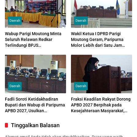
Daerah
Daerah
Wabup Parigi Moutong Minta
Wakil Ketua I DPRD Parigi
Seluruh Relawan Redkar
Moutong Geram, Paripurna
Terlindungi BPJS
Molor Lebih dari Satu Jam
Ketenagakerjaan dan
Akibat Minim Kehadiran
Utamakan Pelayanan
Anggota
Masyarakat
Daerah
Daerah
Fadli Soroti Ketidakhadiran
Fraksi Keadilan Rakyat Dorong
Bupati dan Wabup di Paripurna
APBD 2027 Berpihak pada
APBD 2027, Usulkan
Kesejahteraan Masyarakat,
Penundaan Rapat Jika Kembali
Pendidikan, dan Infrastruktur
Absen
Tinggalkan Balasan
Alamat email Anda tidak akan dipublikasikan.
Ruas yang wajib