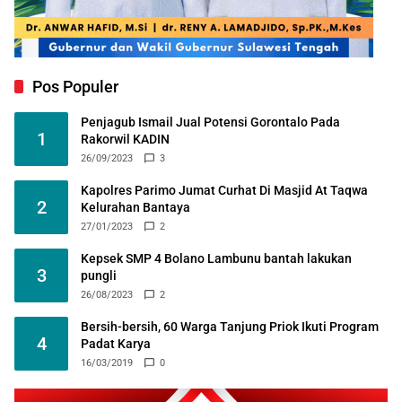
Pos Populer
Penjagub Ismail Jual Potensi Gorontalo Pada
1
Rakorwil KADIN
26/09/2023
3
Kapolres Parimo Jumat Curhat Di Masjid At Taqwa
2
Kelurahan Bantaya
27/01/2023
2
Kepsek SMP 4 Bolano Lambunu bantah lakukan
3
pungli
26/08/2023
2
Bersih-bersih, 60 Warga Tanjung Priok Ikuti Program
4
Padat Karya
16/03/2019
0