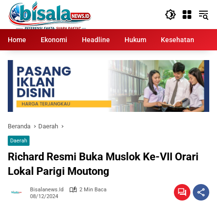
Langsung
ke
konten
Home
Ekonomi
Headline
Hukum
Kesehatan
Kr
Beranda
Daerah
Daerah
Richard Resmi Buka Muslok Ke-VII Orari
Lokal Parigi Moutong
Bisalanews.id
2 Min Baca
08/12/2024