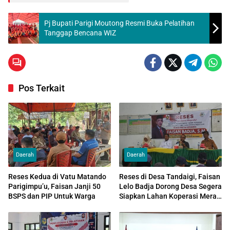
Pj Bupati Parigi Moutong Resmi Buka Pelatihan
Tanggap Bencana WIZ
Pos Terkait
Daerah
Daerah
Reses Kedua di Vatu Matando
Reses di Desa Tandaigi, Faisan
Parigimpu’u, Faisan Janji 50
Lelo Badja Dorong Desa Segera
BSPS dan PIP Untuk Warga
Siapkan Lahan Koperasi Merah
Putih