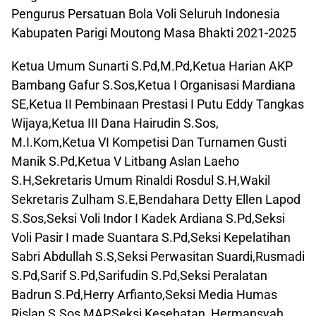
Pengurus Persatuan Bola Voli Seluruh Indonesia
Kabupaten Parigi Moutong Masa Bhakti 2021-2025
Ketua Umum Sunarti S.Pd,M.Pd,Ketua Harian AKP
Bambang Gafur S.Sos,Ketua I Organisasi Mardiana
SE,Ketua II Pembinaan Prestasi I Putu Eddy Tangkas
Wijaya,Ketua III Dana Hairudin S.Sos,
M.I.Kom,Ketua VI Kompetisi Dan Turnamen Gusti
Manik S.Pd,Ketua V Litbang Aslan Laeho
S.H,Sekretaris Umum Rinaldi Rosdul S.H,Wakil
Sekretaris Zulham S.E,Bendahara Detty Ellen Lapod
S.Sos,Seksi Voli Indor I Kadek Ardiana S.Pd,Seksi
Voli Pasir I made Suantara S.Pd,Seksi Kepelatihan
Sabri Abdullah S.S,Seksi Perwasitan Suardi,Rusmadi
S.Pd,Sarif S.Pd,Sarifudin S.Pd,Seksi Peralatan
Badrun S.Pd,Herry Arfianto,Seksi Media Humas
Rislan S.Sos,MAP,Seksi Kesehatan Hermansyah.