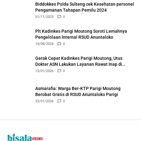
Biddokkes Polda Sulteng cek Kesehatan personel
Pengamanan Tahapan Pemilu 2024
01/11/2023
0
Plt Kadinkes Parigi Moutong Soroti Lemahnya
Pengelolaan Internal RSUD Anuntaloko
14/08/2024
0
Gerak Cepat Kadinkes Parigi Moutong, Utus
Dokter ASN Lakukan Layanan Rawat Inap di
Puskesmas Ongka
13/01/2026
0
Asmarafia: Warga Ber-KTP Parigi Moutong
Berobat Gratis di RSUD Anuntaloko Parigi
23/01/2026
0