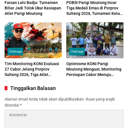
Faisan Lelo Badja: Turnamen
POBSI Parigi Moutong Incar
Biliar Jadi Tolok Ukur Kesiapan
Tiga Medali Emas di Porprov
Atlet Parigi Moutong
Sulteng 2026, Turnamen Ketua
POBSI Jadi Ajang Uji Kekuatan
Atlet
Olahraga
Olahraga
Tim Monitoring KONI Evaluasi
Optimisme KONI Parigi
27 Cabor Jelang Porprov
Moutong Menguat, Monitoring
Sulteng 2026, Tiga Atlet
Persiapan Cabor Menuju
Takraw yang Pindah ke
Porprov Morowali Terus
Morowali Dipastikan Gagal
Dimatangkan
Tinggalkan Balasan
Tampil
Alamat email Anda tidak akan dipublikasikan.
Ruas yang wajib
ditandai
*