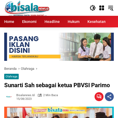
Langsung
ke
konten
Home
Ekonomi
Headline
Hukum
Kesehatan
Kr
Beranda
Olahraga
Olahraga
Sunarti Sah sebagai ketua PBVSI Parimo
Bisalanews.id
2 Min Baca
15/08/2023