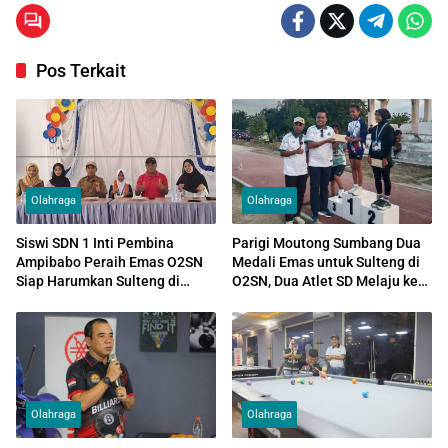
Pos Terkait
Olahraga
Olahraga
Siswi SDN 1 Inti Pembina
Parigi Moutong Sumbang Dua
Ampibabo Peraih Emas O2SN
Medali Emas untuk Sulteng di
Siap Harumkan Sulteng di
O2SN, Dua Atlet SD Melaju ke
Tingkat Nasional
Tingkat Nasional
Olahraga
Olahraga