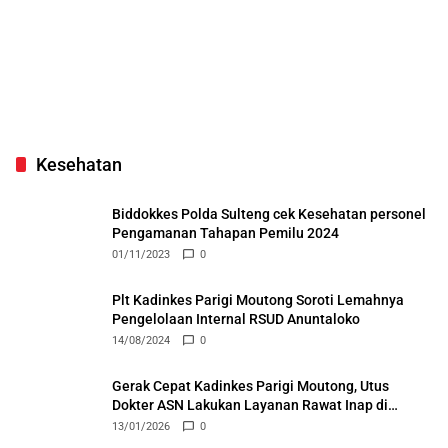
Kesehatan
Biddokkes Polda Sulteng cek Kesehatan personel
Pengamanan Tahapan Pemilu 2024
01/11/2023
0
Plt Kadinkes Parigi Moutong Soroti Lemahnya
Pengelolaan Internal RSUD Anuntaloko
14/08/2024
0
Gerak Cepat Kadinkes Parigi Moutong, Utus
Dokter ASN Lakukan Layanan Rawat Inap di
Puskesmas Ongka
13/01/2026
0