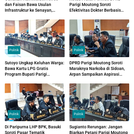
dan Faisan Bawa Usulan
Parigi Moutong Soroti
Infrastruktur ke Senayan,
Efektivitas Dokter Berbasis
Temui Ketua Komisi V DPR RI
MOU di Daerah
Politik
Politik
Sutoyo Ungkap Keluhan Warga:
DPRD Parigi Moutong Soroti
Bawa Kartu LPG Gratis
Maraknya Narkoba di Sidoan,
Program Bupati Parigi
Arpan Sampaikan Aspirasi
Moutong, Tapi Tetap Diminta
Aliansi AMAN
Bayar
Politik
Politik
Di Paripurna LHP BPK, Basuki
Sugianto Rerungan: Jangan
Soroti Pasar Tematik
Biarkan Petani Parigi Moutong