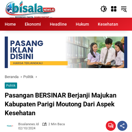
Langsung
ke
konten
Home
Ekonomi
Headline
Hukum
Kesehatan
Kr
Beranda
Politik
Politik
Pasangan BERSINAR Berjanji Majukan
Kabupaten Parigi Moutong Dari Aspek
Kesehatan
Bisalanews.id
2 Min Baca
02/10/2024