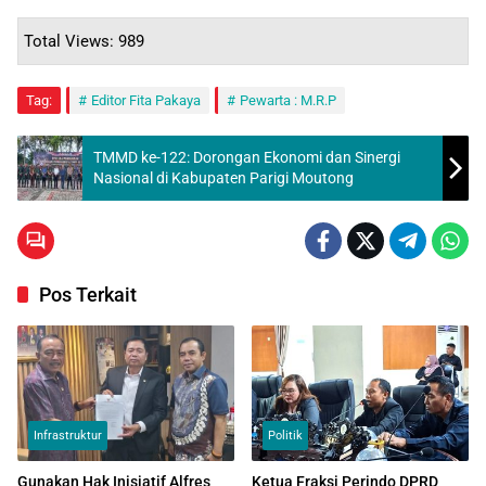
Total Views: 989
Tag:
Editor Fita Pakaya
Pewarta : M.R.P
TMMD ke-122: Dorongan Ekonomi dan Sinergi
Nasional di Kabupaten Parigi Moutong
Pos Terkait
Infrastruktur
Politik
Gunakan Hak Inisiatif Alfres
Ketua Fraksi Perindo DPRD