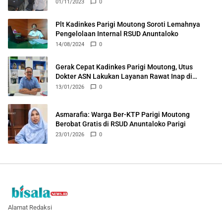
01/11/2023
0
Plt Kadinkes Parigi Moutong Soroti Lemahnya
Pengelolaan Internal RSUD Anuntaloko
14/08/2024
0
Gerak Cepat Kadinkes Parigi Moutong, Utus
Dokter ASN Lakukan Layanan Rawat Inap di
Puskesmas Ongka
13/01/2026
0
Asmarafia: Warga Ber-KTP Parigi Moutong
Berobat Gratis di RSUD Anuntaloko Parigi
23/01/2026
0
Alamat Redaksi