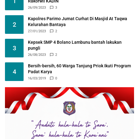
1
Rakorwil KADIN
26/09/2023
3
Kapolres Parimo Jumat Curhat Di Masjid At Taqwa
2
Kelurahan Bantaya
27/01/2023
2
Kepsek SMP 4 Bolano Lambunu bantah lakukan
3
pungli
26/08/2023
2
Bersih-bersih, 60 Warga Tanjung Priok Ikuti Program
4
Padat Karya
16/03/2019
0