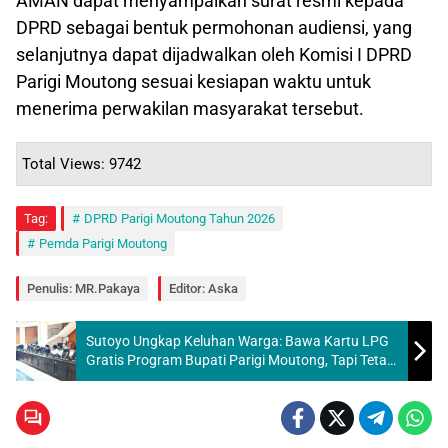
AMAN dapat menyampaikan surat resmi kepada
DPRD sebagai bentuk permohonan audiensi, yang
selanjutnya dapat dijadwalkan oleh Komisi I DPRD
Parigi Moutong sesuai kesiapan waktu untuk
menerima perwakilan masyarakat tersebut.
Total Views: 9742
Tag:
DPRD Parigi Moutong Tahun 2026
Pemda Parigi Moutong
Penulis: MR.Pakaya
Editor: Aska
Sutoyo Ungkap Keluhan Warga: Bawa Kartu LPG
Gratis Program Bupati Parigi Moutong, Tapi Tetap
Diminta Bayar