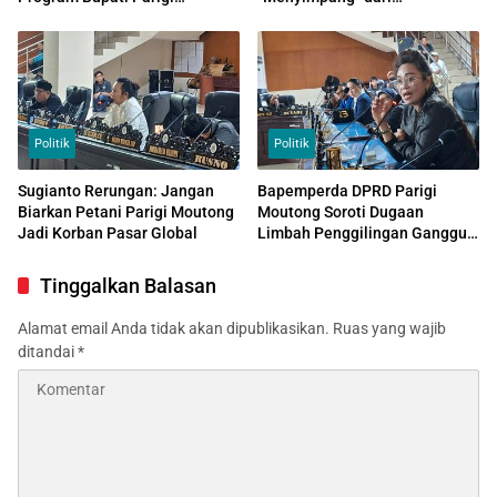
Moutong, Tapi Tetap Diminta
Perencanaan
Bayar
Politik
Politik
Sugianto Rerungan: Jangan
Bapemperda DPRD Parigi
Biarkan Petani Parigi Moutong
Moutong Soroti Dugaan
Jadi Korban Pasar Global
Limbah Penggilingan Ganggu
Kesehatan Warga
Tinggalkan Balasan
Alamat email Anda tidak akan dipublikasikan.
Ruas yang wajib
ditandai
*