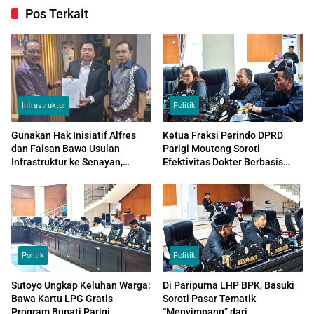
Pos Terkait
Infrastruktur
Politik
Gunakan Hak Inisiatif Alfres
Ketua Fraksi Perindo DPRD
dan Faisan Bawa Usulan
Parigi Moutong Soroti
Infrastruktur ke Senayan,
Efektivitas Dokter Berbasis
Temui Ketua Komisi V DPR RI
MOU di Daerah
Politik
Politik
Sutoyo Ungkap Keluhan Warga:
Di Paripurna LHP BPK, Basuki
Bawa Kartu LPG Gratis
Soroti Pasar Tematik
Program Bupati Parigi
“Menyimpang” dari