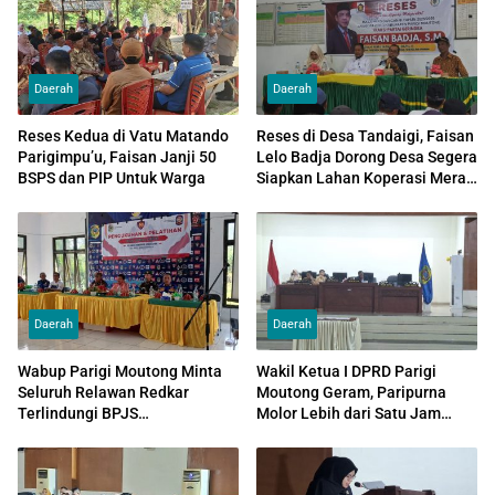
Daerah
Daerah
Reses Kedua di Vatu Matando
Reses di Desa Tandaigi, Faisan
Parigimpu’u, Faisan Janji 50
Lelo Badja Dorong Desa Segera
BSPS dan PIP Untuk Warga
Siapkan Lahan Koperasi Merah
Putih
Daerah
Daerah
Wabup Parigi Moutong Minta
Wakil Ketua I DPRD Parigi
Seluruh Relawan Redkar
Moutong Geram, Paripurna
Terlindungi BPJS
Molor Lebih dari Satu Jam
Ketenagakerjaan dan
Akibat Minim Kehadiran
Utamakan Pelayanan
Anggota
Masyarakat