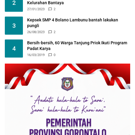
2
Kelurahan Bantaya
27/01/2023
2
Kepsek SMP 4 Bolano Lambunu bantah lakukan
3
pungli
26/08/2023
2
Bersih-bersih, 60 Warga Tanjung Priok Ikuti Program
4
Padat Karya
16/03/2019
0