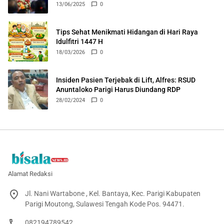
Pelatihan dan Insentif
13/06/2025
0
Tips Sehat Menikmati Hidangan di Hari Raya
Idulfitri 1447 H
18/03/2026
0
Insiden Pasien Terjebak di Lift, Alfres: RSUD
Anuntaloko Parigi Harus Diundang RDP
28/02/2024
0
Alamat Redaksi
Jl. Nani Wartabone , Kel. Bantaya, Kec. Parigi Kabupaten
Parigi Moutong, Sulawesi Tengah Kode Pos. 94471.
082194789542