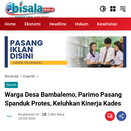
Langsung
ke
konten
Home
Ekonomi
Headline
Hukum
Kesehatan
Kr
Beranda
Daerah
Daerah
Warga Desa Bambalemo, Parimo Pasang
Spanduk Protes, Keluhkan Kinerja Kades
Bisalanews.id
2 Min Baca
23/09/2024