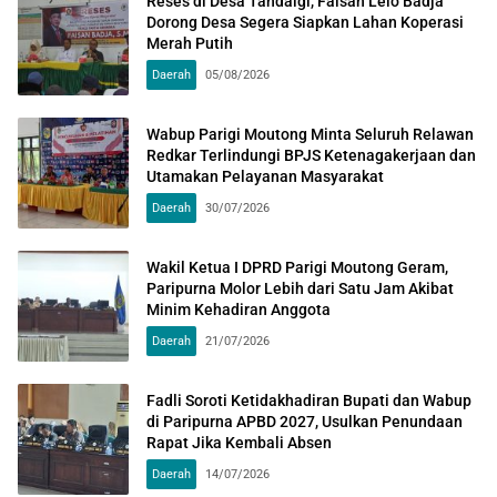
Reses di Desa Tandaigi, Faisan Lelo Badja
Dorong Desa Segera Siapkan Lahan Koperasi
Merah Putih
Daerah
05/08/2026
Wabup Parigi Moutong Minta Seluruh Relawan
Redkar Terlindungi BPJS Ketenagakerjaan dan
Utamakan Pelayanan Masyarakat
Daerah
30/07/2026
Wakil Ketua I DPRD Parigi Moutong Geram,
Paripurna Molor Lebih dari Satu Jam Akibat
Minim Kehadiran Anggota
Daerah
21/07/2026
Fadli Soroti Ketidakhadiran Bupati dan Wabup
di Paripurna APBD 2027, Usulkan Penundaan
Rapat Jika Kembali Absen
Daerah
14/07/2026