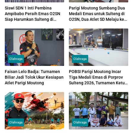
Siswi SDN 1 Inti Pembina
Parigi Moutong Sumbang Dua
Ampibabo Peraih Emas O2SN
Medali Emas untuk Sulteng di
Siap Harumkan Sulteng di
O2SN, Dua Atlet SD Melaju ke
Tingkat Nasional
Tingkat Nasional
Olahraga
Olahraga
Faisan Lelo Badja: Turnamen
POBSI Parigi Moutong Incar
Biliar Jadi Tolok Ukur Kesiapan
Tiga Medali Emas di Porprov
Atlet Parigi Moutong
Sulteng 2026, Turnamen Ketua
POBSI Jadi Ajang Uji Kekuatan
Atlet
Olahraga
Olahraga