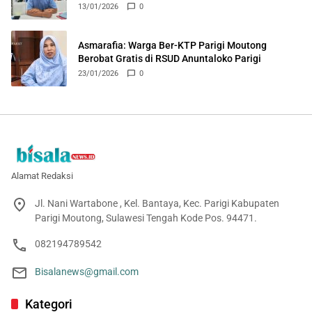
Puskesmas Ongka
13/01/2026
0
Asmarafia: Warga Ber-KTP Parigi Moutong
Berobat Gratis di RSUD Anuntaloko Parigi
23/01/2026
0
Alamat Redaksi
Jl. Nani Wartabone , Kel. Bantaya, Kec. Parigi Kabupaten
Parigi Moutong, Sulawesi Tengah Kode Pos. 94471.
082194789542
Bisalanews@gmail.com
Kategori