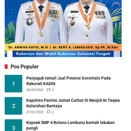
Pos Populer
Penjagub Ismail Jual Potensi Gorontalo Pada
1
Rakorwil KADIN
26/09/2023
3
Kapolres Parimo Jumat Curhat Di Masjid At Taqwa
2
Kelurahan Bantaya
27/01/2023
2
Kepsek SMP 4 Bolano Lambunu bantah lakukan
3
pungli