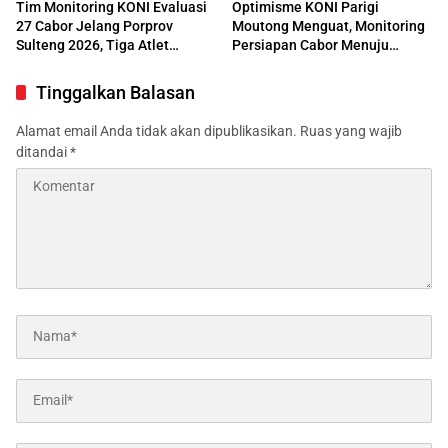
Tim Monitoring KONI Evaluasi
Optimisme KONI Parigi
27 Cabor Jelang Porprov
Moutong Menguat, Monitoring
Sulteng 2026, Tiga Atlet
Persiapan Cabor Menuju
Takraw yang Pindah ke
Porprov Morowali Terus
Morowali Dipastikan Gagal
Dimatangkan
Tinggalkan Balasan
Tampil
Alamat email Anda tidak akan dipublikasikan.
Ruas yang wajib
ditandai
*