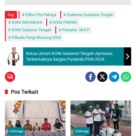
Tag:
Editor Fita Pakaya
Gubernur Sulawesi Tengah
KONI INDONESIA
KONI PARIMO
KONI Sulawesi Tengah
Pewarta : M.R.P
Pilkada Parigi Moutong 2024
Ketua Umum KONI Sulawesi Tengah Apresiasi
Terbentuknya Satgas Puslatda PON 2024
Pos Terkait
Olahraga
Olahraga