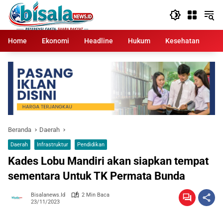
Langsung
ke
konten
Home
Ekonomi
Headline
Hukum
Kesehatan
Kr
Beranda
Daerah
Daerah
Infrastruktur
Pendidikan
Kades Lobu Mandiri akan siapkan tempat
sementara Untuk TK Permata Bunda
Bisalanews.id
2 Min Baca
23/11/2023