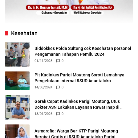
Kesehatan
Biddokkes Polda Sulteng cek Kesehatan personel
Pengamanan Tahapan Pemilu 2024
01/11/2023
0
Plt Kadinkes Parigi Moutong Soroti Lemahnya
Pengelolaan Internal RSUD Anuntaloko
14/08/2024
0
Gerak Cepat Kadinkes Parigi Moutong, Utus
Dokter ASN Lakukan Layanan Rawat Inap di
Puskesmas Ongka
13/01/2026
0
Asmarafia: Warga Ber-KTP Parigi Moutong
Berobat Gratis di RSUD Anuntaloko Parigi