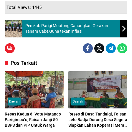
Total Views: 1445
Pemkab Parigi Moutong Canangkan Gerakan
Tanam Cabe,Guna tekan inflasi
Pos Terkait
Daerah
Daerah
Reses Kedua di Vatu Matando
Reses di Desa Tandaigi, Faisan
Parigimpu’u, Faisan Janji 50
Lelo Badja Dorong Desa Segera
BSPS dan PIP Untuk Warga
Siapkan Lahan Koperasi Merah
Putih