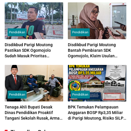
Pendidikan
Pendidikan
Disdikbud Parigi Moutong
Disdikbud Parigi Moutong
Pastikan SDK Ogomojolo
Bantah Pembiaran SDK
Sudah Masuk Prioritas
Ogomojolo, Klaim Usulan
Revitalisasi, Tinggal Tunggu
Perbaikan Sudah Diajukan
Penetapan Tahap II
Sebelum Viral
Pendidikan
Pendidikan
Tenaga Ahli Bupati Desak
BPK Temukan Pelampauan
Dinas Pendidikan Proaktif
Anggaran BOSP Rp3,35 Miliar
Tangani Sekolah Rusak, Arman
di Parigi Moutong, Risiko SiLPA
Maulana: Jangan Hanya
Tak Sesuai Perencanaan
Menunggu Respons