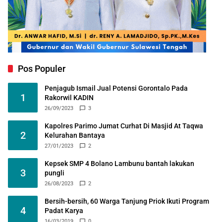
Pos Populer
Penjagub Ismail Jual Potensi Gorontalo Pada
1
Rakorwil KADIN
26/09/2023
3
Kapolres Parimo Jumat Curhat Di Masjid At Taqwa
2
Kelurahan Bantaya
27/01/2023
2
Kepsek SMP 4 Bolano Lambunu bantah lakukan
3
pungli
26/08/2023
2
Bersih-bersih, 60 Warga Tanjung Priok Ikuti Program
4
Padat Karya
16/03/2019
0