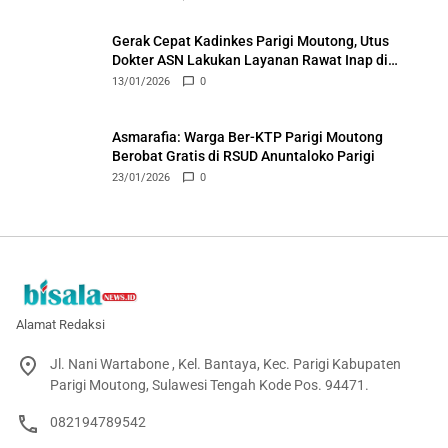
Gerak Cepat Kadinkes Parigi Moutong, Utus
Dokter ASN Lakukan Layanan Rawat Inap di
Puskesmas Ongka
13/01/2026
0
Asmarafia: Warga Ber-KTP Parigi Moutong
Berobat Gratis di RSUD Anuntaloko Parigi
23/01/2026
0
Alamat Redaksi
Jl. Nani Wartabone , Kel. Bantaya, Kec. Parigi Kabupaten
Parigi Moutong, Sulawesi Tengah Kode Pos. 94471.
082194789542