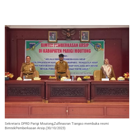
Sekretaris DPRD Parigi Moutong,Zulfinasran Tiangso membuka resmi
BimtekPemberkasan Arsip.(30/10/2023)