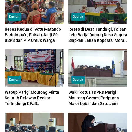
Daerah
Daerah
Reses Kedua di Vatu Matando
Reses di Desa Tandaigi, Faisan
Parigimpu’u, Faisan Janji 50
Lelo Badja Dorong Desa Segera
BSPS dan PIP Untuk Warga
Siapkan Lahan Koperasi Merah
Putih
Daerah
Daerah
Wabup Parigi Moutong Minta
Wakil Ketua I DPRD Parigi
Seluruh Relawan Redkar
Moutong Geram, Paripurna
Terlindungi BPJS
Molor Lebih dari Satu Jam
Ketenagakerjaan dan
Akibat Minim Kehadiran
Utamakan Pelayanan
Anggota
Masyarakat