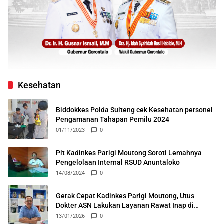
Kesehatan
Biddokkes Polda Sulteng cek Kesehatan personel
Pengamanan Tahapan Pemilu 2024
01/11/2023
0
Plt Kadinkes Parigi Moutong Soroti Lemahnya
Pengelolaan Internal RSUD Anuntaloko
14/08/2024
0
Gerak Cepat Kadinkes Parigi Moutong, Utus
Dokter ASN Lakukan Layanan Rawat Inap di
Puskesmas Ongka
13/01/2026
0