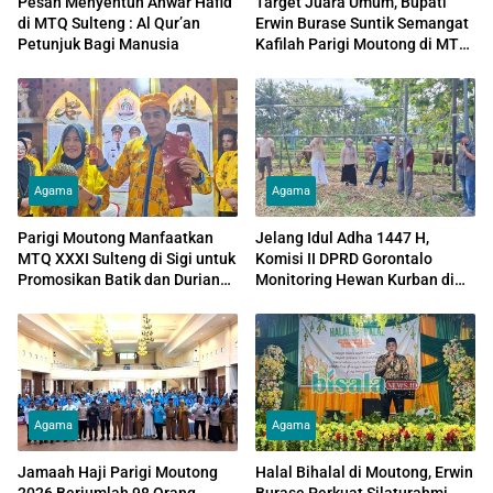
Pesan Menyentuh Anwar Hafid
Target Juara Umum, Bupati
di MTQ Sulteng : Al Qur’an
Erwin Burase Suntik Semangat
Petunjuk Bagi Manusia
Kafilah Parigi Moutong di MTQ
XXXI Sulteng
Agama
Agama
Parigi Moutong Manfaatkan
Jelang Idul Adha 1447 H,
MTQ XXXI Sulteng di Sigi untuk
Komisi II DPRD Gorontalo
Promosikan Batik dan Durian
Monitoring Hewan Kurban di
Unggulan
Bone Bolango
Agama
Agama
Jamaah Haji Parigi Moutong
Halal Bihalal di Moutong, Erwin