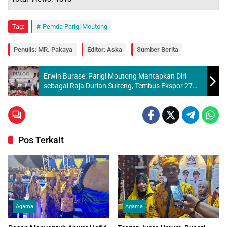
Tag:
Pemda Parigi Moutong
Penulis: MR. Pakaya
Editor: Aska
Sumber Berita
Erwin Burase: Parigi Moutong Mantapkan Diri
sebagai Raja Durian Sulteng, Tembus Ekspor 27
Ton ke Tiongkok
Pos Terkait
Agama
Agama