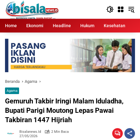
Langsung
ke
konten
Home
Ekonomi
Headline
Hukum
Kesehatan
Kr
Beranda
Agama
Agama
Gemuruh Takbir Iringi Malam Iduladha,
Bupati Parigi Moutong Lepas Pawai
Takbiran 1447 Hijriah
Bisalanews.id
2 Min Baca
27/05/2026