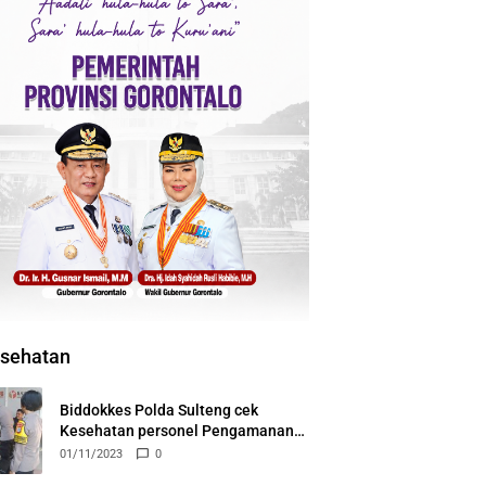
sehatan
Biddokkes Polda Sulteng cek
Kesehatan personel Pengamanan
Tahapan Pemilu 2024
01/11/2023
0