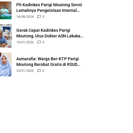
Plt Kadinkes Parigi Moutong Soroti
Lemahnya Pengelolaan Internal
RSUD Anuntaloko
14/08/2024
0
Gerak Cepat Kadinkes Parigi
Moutong, Utus Dokter ASN Lakukan
Layanan Rawat Inap di Puskesmas
13/01/2026
0
Ongka
Asmarafia: Warga Ber-KTP Parigi
Moutong Berobat Gratis di RSUD
Anuntaloko Parigi
23/01/2026
0