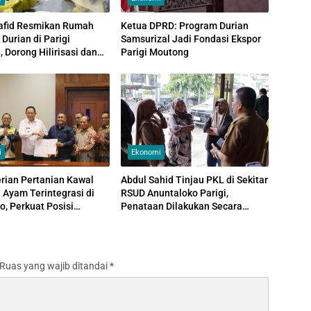
afid Resmikan Rumah
Ketua DPRD: Program Durian
 Durian di Parigi
Samsurizal Jadi Fondasi Ekspor
 Dorong Hilirisasi dan
Parigi Moutong
i
Ekonomi
rian Pertanian Kawal
Abdul Sahid Tinjau PKL di Sekitar
si Ayam Terintegrasi di
RSUD Anuntaloko Parigi,
o, Perkuat Posisi
Penataan Dilakukan Secara
 Lokal
Persuasif
Ruas yang wajib ditandai
*