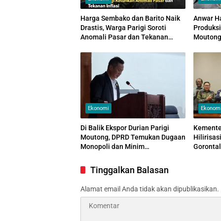
Harga Sembako dan Barito Naik
Anwar H
Drastis, Warga Parigi Soroti
Produksi
Anomali Pasar dan Tekanan
Moutong,
Inflasi
Ekspor
Ekonomi
Ekonom
Di Balik Ekspor Durian Parigi
Kemente
Moutong, DPRD Temukan Dugaan
Hilirisa
Monopoli dan Minim
Gorontal
Transparansi
Peternak
Tinggalkan Balasan
Alamat email Anda tidak akan dipublikasikan.