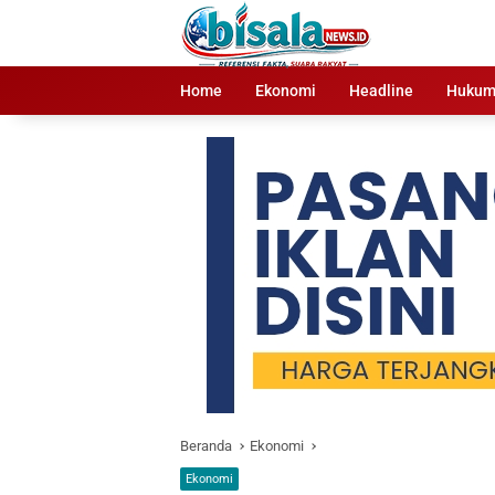
Langsung
ke
konten
Home
Ekonomi
Headline
Huku
Beranda
Ekonomi
Ekonomi