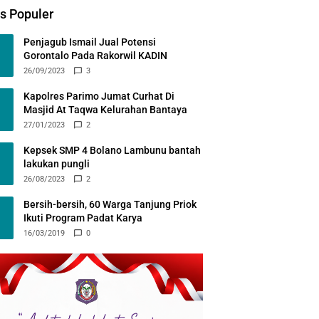
s Populer
Penjagub Ismail Jual Potensi
Gorontalo Pada Rakorwil KADIN
26/09/2023
3
Kapolres Parimo Jumat Curhat Di
Masjid At Taqwa Kelurahan Bantaya
27/01/2023
2
Kepsek SMP 4 Bolano Lambunu bantah
lakukan pungli
26/08/2023
2
Bersih-bersih, 60 Warga Tanjung Priok
Ikuti Program Padat Karya
16/03/2019
0