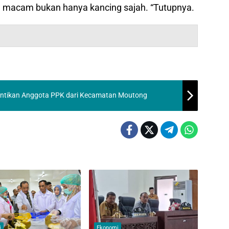
am macam bukan hanya kancing sajah. “Tutupnya.
antikan Anggota PPK dari Kecamatan Moutong
i
Ekonomi