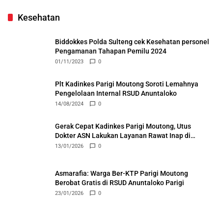
Kesehatan
Biddokkes Polda Sulteng cek Kesehatan personel
Pengamanan Tahapan Pemilu 2024
01/11/2023
0
Plt Kadinkes Parigi Moutong Soroti Lemahnya
Pengelolaan Internal RSUD Anuntaloko
14/08/2024
0
Gerak Cepat Kadinkes Parigi Moutong, Utus
Dokter ASN Lakukan Layanan Rawat Inap di
Puskesmas Ongka
13/01/2026
0
Asmarafia: Warga Ber-KTP Parigi Moutong
Berobat Gratis di RSUD Anuntaloko Parigi
23/01/2026
0