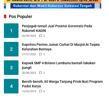
Pos Populer
Penjagub Ismail Jual Potensi Gorontalo Pada
1
Rakorwil KADIN
26/09/2023
3
Kapolres Parimo Jumat Curhat Di Masjid At Taqwa
2
Kelurahan Bantaya
27/01/2023
2
Kepsek SMP 4 Bolano Lambunu bantah lakukan
3
pungli
26/08/2023
2
Bersih-bersih, 60 Warga Tanjung Priok Ikuti Program
4
Padat Karya
16/03/2019
0