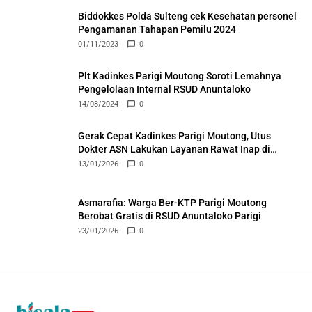
Biddokkes Polda Sulteng cek Kesehatan personel
Pengamanan Tahapan Pemilu 2024
01/11/2023
0
Plt Kadinkes Parigi Moutong Soroti Lemahnya
Pengelolaan Internal RSUD Anuntaloko
14/08/2024
0
Gerak Cepat Kadinkes Parigi Moutong, Utus
Dokter ASN Lakukan Layanan Rawat Inap di
Puskesmas Ongka
13/01/2026
0
Asmarafia: Warga Ber-KTP Parigi Moutong
Berobat Gratis di RSUD Anuntaloko Parigi
23/01/2026
0