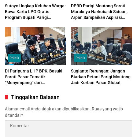
Sutoyo Ungkap Keluhan Warga:
DPRD Parigi Moutong Soroti
Bawa Kartu LPG Gratis
Maraknya Narkoba di Sidoan,
Program Bupati Parigi
Arpan Sampaikan Aspirasi
Moutong, Tapi Tetap Diminta
Aliansi AMAN
Bayar
Politik
Politik
Di Paripurna LHP BPK, Basuki
Sugianto Rerungan: Jangan
Soroti Pasar Tematik
Biarkan Petani Parigi Moutong
“Menyimpang” dari
Jadi Korban Pasar Global
Perencanaan
Tinggalkan Balasan
Alamat email Anda tidak akan dipublikasikan.
Ruas yang wajib
ditandai
*