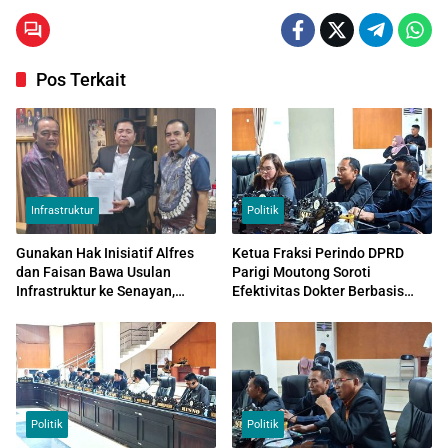
Pos Terkait
Infrastruktur
Politik
Gunakan Hak Inisiatif Alfres
Ketua Fraksi Perindo DPRD
dan Faisan Bawa Usulan
Parigi Moutong Soroti
Infrastruktur ke Senayan,
Efektivitas Dokter Berbasis
Temui Ketua Komisi V DPR RI
MOU di Daerah
Politik
Politik