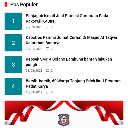
Pos Populer
Penjagub Ismail Jual Potensi Gorontalo Pada
1
Rakorwil KADIN
26/09/2023
3
Kapolres Parimo Jumat Curhat Di Masjid At Taqwa
2
Kelurahan Bantaya
27/01/2023
2
Kepsek SMP 4 Bolano Lambunu bantah lakukan
3
pungli
26/08/2023
2
Bersih-bersih, 60 Warga Tanjung Priok Ikuti Program
4
Padat Karya
16/03/2019
0