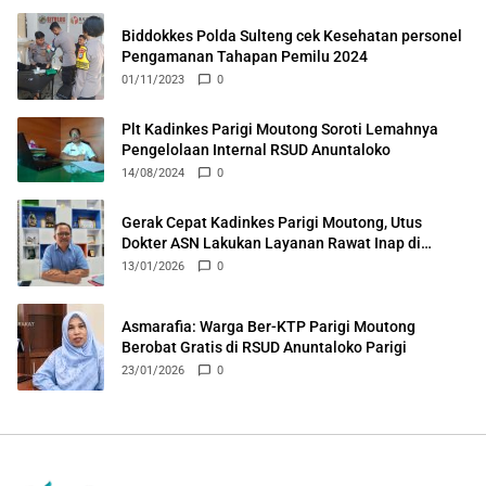
Biddokkes Polda Sulteng cek Kesehatan personel
Pengamanan Tahapan Pemilu 2024
01/11/2023
0
Plt Kadinkes Parigi Moutong Soroti Lemahnya
Pengelolaan Internal RSUD Anuntaloko
14/08/2024
0
Gerak Cepat Kadinkes Parigi Moutong, Utus
Dokter ASN Lakukan Layanan Rawat Inap di
Puskesmas Ongka
13/01/2026
0
Asmarafia: Warga Ber-KTP Parigi Moutong
Berobat Gratis di RSUD Anuntaloko Parigi
23/01/2026
0