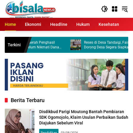
Langsung
ke
konten
Home
Ekonomi
Headline
Hukum
Kesehatan
Kr
suk Daerah Penghasil
Reses di Desa Tandaigi, Faisan Lelo Badja
Terkini
un Belum Nikmati Dana
Dorong Desa Segera Siapkan Lahan Kopera
Merah Putih
Berita Terbaru
Disdikbud Parigi Moutong Bantah Pembiaran
SDK Ogomojolo, Klaim Usulan Perbaikan Sudah
Diajukan Sebelum Viral
Pendidikan
03/08/2026