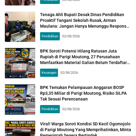
Tenaga Ahli Bupati Desak Dinas Pendidikan
Proaktif Tangani Sekolah Rusak, Arman
Maulana: Jangan Hanya Menunggu Respons
Kementerian
Pendidikan
02/08/2026
BPK Soroti Potensi Hilang Ratusan Juta
Rupiah di Parigi Moutong, 27 Perusahaan
Manfaatkan Material Galian Belum Terdaftar
Wajib Pajak
Bisala
Keuangan
02/08/2026
News-
Media
BPK Temukan Pelampauan Anggaran BOSP
Rp3,35 Miliar di Parigi Moutong, Risiko SiLPA
Indonesia
Tak Sesuai Perencanaan
Pendidikan
02/08/2026
Viral! Warga Soroti Kondisi SD Kecil Ogomojolo
di Parigi Moutong Yang Memprihatinkan, Minta
Pemerintah Segera Bertindak